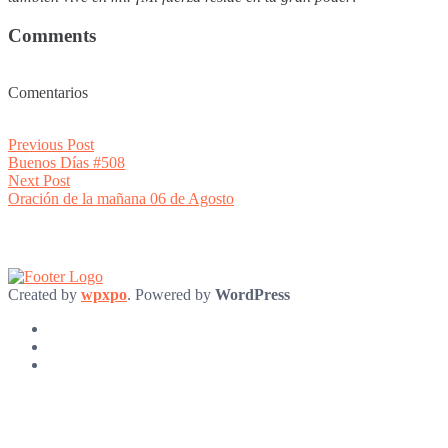
Comments
Comentarios
Post
Previous
Previous Post
post:
Buenos Días #508
navigation
Next
Next Post
post:
Oración de la mañana 06 de Agosto
Created by
wpxpo
. Powered by
WordPress