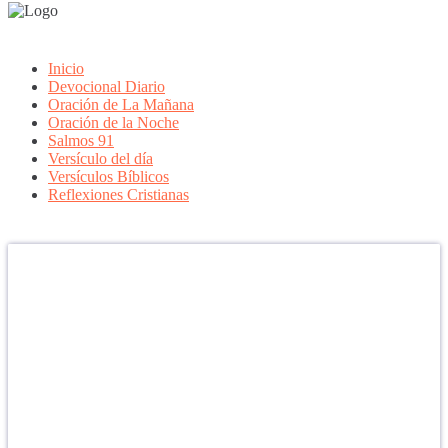
Inicio
Devocional Diario
Oración de La Mañana
Oración de la Noche
Salmos 91
Versículo del día
Versículos Bíblicos
Reflexiones Cristianas
Confía en DIOS
"Se feliz, porque la piedra nunca es tan grande si confías en Dios,
porque las injusticias acaban pagándose, porque el dolor se supera,
porque el coraje te levanta, porque el miedo te fortalece, porque los
errores te hacen aprender y porque nadie es perfecto. DIOS hoy,
camina contigo. Feliz Día."
PARA RECIBIR NUESTRO MENSAJE CORTO DEL DÍA EN