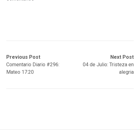
Post
Previous
Next
Previous Post
Next Post
post:
post:
Comentario Diario #296:
04 de Julio: Tristeza en
navigation
Mateo 17:20
alegria