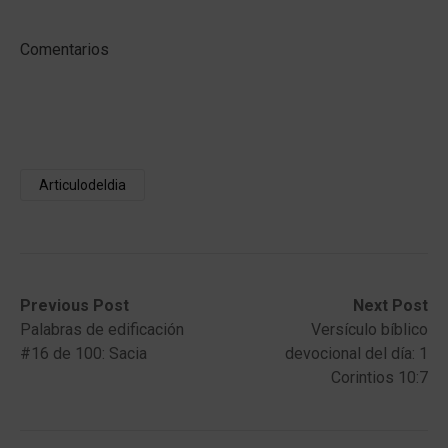
Comentarios
Articulodeldia
Post
Previous
Next
Previous Post
Next Post
post:
post:
Palabras de edificación
Versículo bíblico
navigation
#16 de 100: Sacia
devocional del día: 1
Corintios 10:7