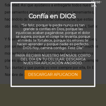
fidelidad. Así que ayúdanos a entregarte todos nuestros
pensamientos ansiosos y circunstancias apremiantes;
Confía en DIOS
haciéndolo de verdad en total confianza de que estás
"Se feliz, porque la piedra nunca es tan
obrando, como siempre, para, el bien de Tus hijos, Señor.
grande si confías en Dios, porque las
injusticias acaban pagándose, porque el dolor
se supera, porque el coraje te levanta, porque
Y finalmente, Padre, Que todo lo haces por nuestro bien,
el miedo te fortalece, porque los errores te
hacen aprender y porque nadie es perfecto.
porque nos amas; podamos verlo aún cuando en muchos
DIOS hoy, camina contigo. Feliz Día."
momentos no podamos comprender los maravillosos
PARA RECIBIR NUESTRO MENSAJE CORTO
DEL DÍA EN TU CELULAR, DESCARGA
planes que guardas para nuestra vida. Que reine siempre
NUESTRA APLICACIÓN ANDROID.
Tu voluntad y que pueda yo vivir siempre por ella, En El
DESCARGAR APLICACION
Nombre de Jesús, Amén.