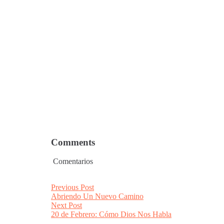
Comments
Comentarios
Post
Previous
Previous Post
post:
Abriendo Un Nuevo Camino
navigation
Next
Next Post
post:
20 de Febrero: Cómo Dios Nos Habla