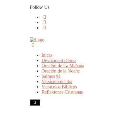
Skip
Follow Us
to
content
Inicio
Devocional Diario
Oración de La Mañana
Oración de la Noche
Salmos 91
Versículo del día
Versículos Bíblicos
Reflexiones Cristianas