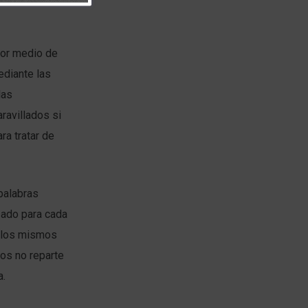
por medio de
ediante las
las
ravillados si
ra tratar de
palabras
izado para cada
r los mismos
ios no reparte
a.