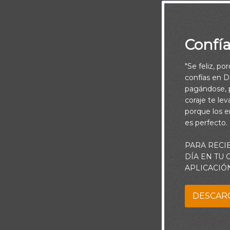
Confí
"Se feliz, po
confías en Di
pagándose, p
coraje te le
porque los e
es perfecto.
PARA RECI
Piensa:
DÍA EN TU
APLICACIÓ
Nuestro conce
lejano e imper
DESCAR
mundo, incluso
conozcamos y 