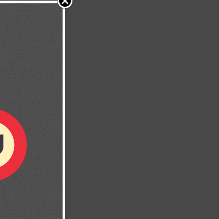
lo ven como
e a todo el
e le