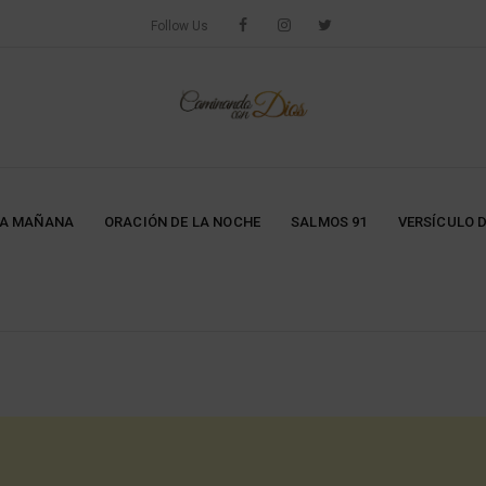
Follow Us
LA MAÑANA
ORACIÓN DE LA NOCHE
SALMOS 91
VERSÍCULO D