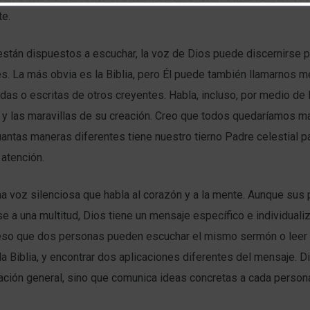
e.
están dispuestos a escuchar, la voz de Dios puede discernirse 
. La más obvia es la Biblia, pero Él puede también llamarnos m
das o escritas de otros creyentes. Habla, incluso, por medio de 
 y las maravillas de su creación. Creo que todos quedaríamos ma
ntas maneras diferentes tiene nuestro tierno Padre celestial pa
 atención.
na voz silenciosa que habla al corazón y a la mente. Aunque sus 
se a una multitud, Dios tiene un mensaje específico e individual
 eso que dos personas pueden escuchar el mismo sermón o lee
la Biblia, y encontrar dos aplicaciones diferentes del mensaje. D
ación general, sino que comunica ideas concretas a cada person