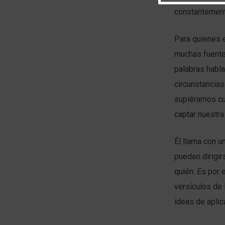
constantement
Para quienes 
muchas fuentes
palabras habla
circunstancias
supiéramos cua
captar nuestra
Él llama con u
pueden dirigir
quién. Es por
versículos de 
ideas de aplic