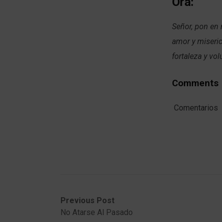
Ora:
Señor, pon en 
amor y miseric
fortaleza y vo
Comments
Comentarios
Post
Previous
Next
Previous Post
post:
post:
No Atarse Al Pasado
navigation