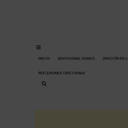
Skip
to
content
INICIO
DEVOCIONAL DIARIO
ORACIÓN DE 
REFLEXIONES CRISTIANAS