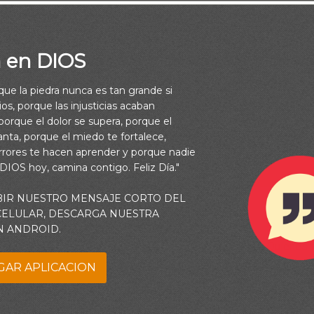
a en DIOS
rque la piedra nunca es tan grande si
os, porque las injusticias acaban
orque el dolor se supera, porque el
vanta, porque el miedo te fortalece,
rrores te hacen aprender y porque nadie
 DIOS hoy, camina contigo. Feliz Día."
BIR NUESTRO MENSAJE CORTO DEL
 CELULAR, DESCARGA NUESTRA
N ANDROID.
pto de Dios determina cómo nos relacionamos con Él. Quienes 
sonal pueden sorprenderse al saber que Él “habla” personalment
GAR APLICACION
 a aquellos que niegan su existencia. Puesto que Dios quiere qu
que nos relacionemos con Él, busca comunicarse con nosotros