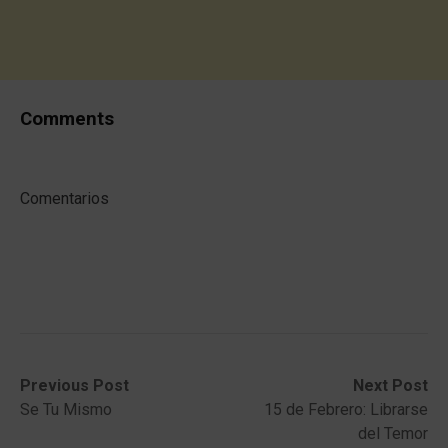
Comments
Comentarios
Post
Previous
Next
Previous Post
Next Post
post:
post:
Se Tu Mismo
15 de Febrero: Librarse
navigation
del Temor