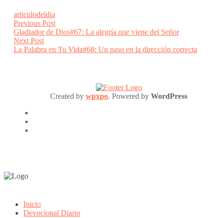
articulodeldia
Post
Previous
Previous Post
post:
Gladiador de Dios#67: La alegría que viene del Señor
navigation
Next
Next Post
post:
La Palabra en Tu Vida#68: Un paso en la dirección correcta
Created by
wpxpo
. Powered by
WordPress
Inicio
Devocional Diario