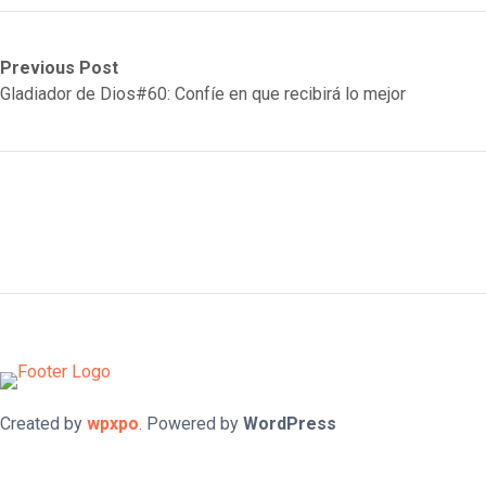
Post
Previous
Next
Previous Post
post:
post:
Gladiador de Dios#60: Confíe en que recibirá lo mejor
navigation
Created by
wpxpo
. Powered by
WordPress