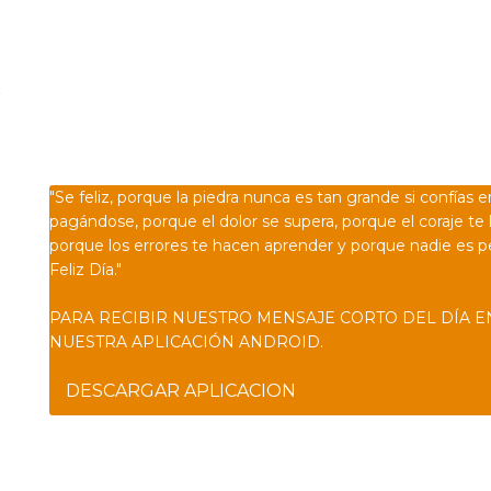
Confía en DIOS
"Se feliz, porque la piedra nunca es tan grande si confías e
pagándose, porque el dolor se supera, porque el coraje te 
porque los errores te hacen aprender y porque nadie es p
Feliz Día."
PARA RECIBIR NUESTRO MENSAJE CORTO DEL DÍA E
NUESTRA APLICACIÓN ANDROID.
DESCARGAR APLICACION