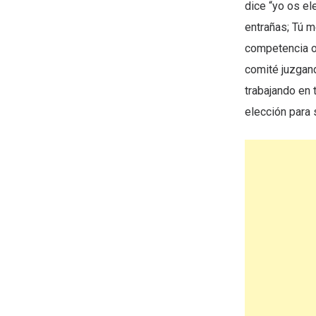
dice “yo os el
entrañas; Tú m
competencia o 
comité juzgand
trabajando en 
elección para 