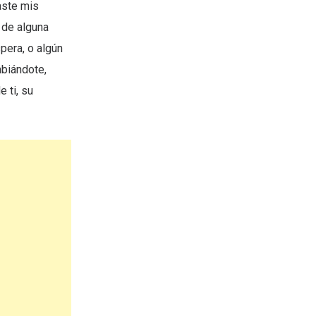
aste mis
 de alguna
pera, o algún
mbiándote,
 ti, su