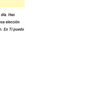
 día. Has
esa elección
n. En Tí puedo