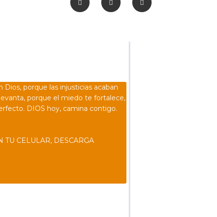
n Dios, porque las injusticias acaban
levanta, porque el miedo te fortalece,
erfecto. DIOS hoy, camina contigo.
N TU CELULAR, DESCARGA