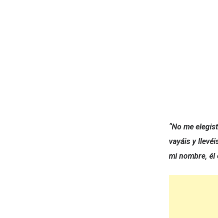
“No me elegist
vayáis y llevé
mi nombre, él 