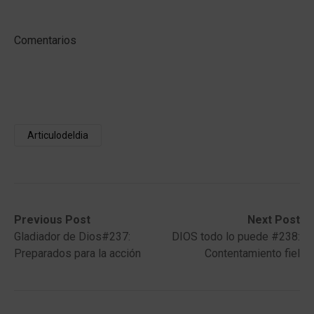
Comentarios
Articulodeldia
Post
Previous
Next
Previous Post
Next Post
post:
post:
Gladiador de Dios#237:
DIOS todo lo puede #238:
navigation
Preparados para la acción
Contentamiento fiel