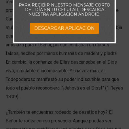
mantenerse firme aun cuando estaba rodeado por 850
PARA RECIBIR NUESTRO MENSAJE CORTO
DEL DÍA EN TU CELULAR, DESCARGA
profetas de Baal y Asera. Imagina la escena en el monte
NUESTRA APLICACIÓN ANDROID.
Carmelo: un solo siervo fiel de Dios enfrentando a una
multitud de adoradores paganos. Sin embargo, Elías sabía
DESCARGAR APLICACION
que aquellos hombres no representaban una verdadera
amenaza para el Señor, porque confiaban en dioses
falsos, hechos por manos humanas de madera y piedra.
En cambio, la confianza de Elías descansaba en el Dios
vivo, inmutable e incomparable. Y una vez más, el
Todopoderoso manifestó su poder indiscutible para que
todo el pueblo reconociera: “¡Jehová es el Dios!” (1 Reyes
18:39).
¿También te encuentras rodeado de desafíos hoy? El
Señor te rodea con su presencia. Aunque puedas ver