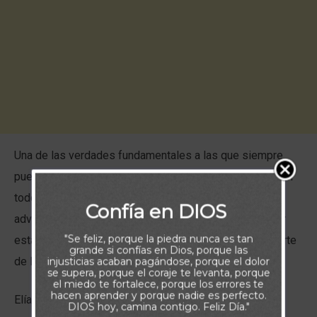
Una de las verdades fundamentales a las que siempre
puedes aferrarte es que Dios está siempre presente: en
todo lugar y en todo momento. No importa cuántas
Confía en DIOS
adversidades o problemas parezcan rodearte, el Señor
"Se feliz, porque la piedra nunca es tan
está aún más cerca, más real y más dispuesto a ayudarte
grande si confías en Dios, porque las
de lo que imaginas.
injusticias acaban pagándose, porque el dolor
se supera, porque el coraje te levanta, porque
el miedo te fortalece, porque los errores te
hacen aprender y porque nadie es perfecto.
Elías comprendió esta realidad, y por eso pudo
DIOS hoy, camina contigo. Feliz Día."