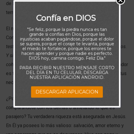
de Dios, una riqueza que hace que cualquier tesoro
terrenal parezca insignificante.
Confía en DIOS
El mismo Señor te ha hecho partícipe de esa herencia.
"Se feliz, porque la piedra nunca es tan
grande si confías en Dios, porque las
Como declara Romanos 8:16-17,
«El Espíritu mismo da
injusticias acaban pagándose, porque el dolor
se supera, porque el coraje te levanta, porque
testimonio a nuestro espíritu, de que somos hijos de Dios.
el miedo te fortalece, porque los errores te
hacen aprender y porque nadie es perfecto.
Y si hijos, también herederos; herederos de Dios y
DIOS hoy, camina contigo. Feliz Día."
coherederos con Cristo».
Todo lo que pertenece al Creador
PARA RECIBIR NUESTRO MENSAJE CORTO
DEL DÍA EN TU CELULAR, DESCARGA
es tuyo en Cristo, y Él ha prometido suplir cada una de tus
NUESTRA APLICACIÓN ANDROID.
necesidades.
DESCARGAR APLICACION
¿Por qué entonces vivir con miedo a la escasez,
comparándote con los demás o anhelando lo que es
pasajero? Tu verdadera riqueza está asegurada en Jesús.
En Él ya posees lo más valioso: salvación, amor eterno y