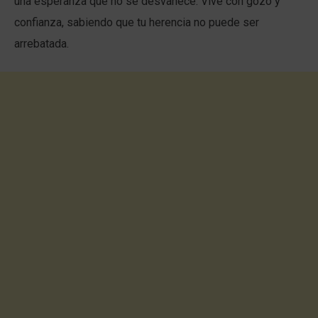
una esperanza que no se desvanece. Vive con gozo y
confianza, sabiendo que tu herencia no puede ser
arrebatada.