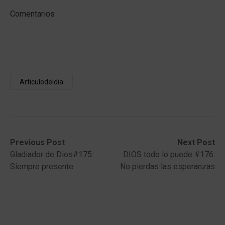
Comentarios
Articulodeldia
Post
Previous
Next
Previous Post
Next Post
post:
post:
Gladiador de Dios#175:
DIOS todo lo puede #176:
navigation
Siempre presente
No pierdas las esperanzas