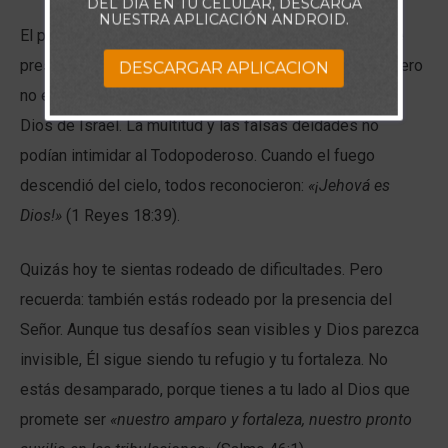
DEL DÍA EN TU CELULAR, DESCARGA
NUESTRA APLICACIÓN ANDROID.
El profeta Elías lo comprendió en el monte Carmelo. Se
presentó solo frente a 850 profetas de Baal y Asera, pero
DESCARGAR APLICACION
no estaba solo en realidad: confiaba plenamente en el
Dios de Israel. La multitud y las falsas deidades no
podían intimidar al Todopoderoso. Cuando el fuego
descendió del cielo, todos reconocieron:
«¡Jehová es
Dios!»
(1 Reyes 18:39).
Quizás hoy te sientas rodeado de dificultades. Pero
recuerda: también estás rodeado por la presencia del
Señor. Aunque tus desafíos sean visibles y Dios parezca
invisible, Él sigue siendo tu refugio y tu fortaleza. No
estás desamparado, porque tienes a tu lado al Dios que
promete ser
«nuestro amparo y fortaleza, nuestro pronto