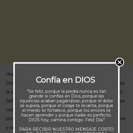
Una de las verdades más consoladoras de la fe es que
Confía en DIOS
Dios siempre está presente. No importa cuán grande sea
"Se feliz, porque la piedra nunca es tan
la oposición o cuán pesados parezcan los problemas, el
grande si confías en Dios, porque las
Señor está más cerca de lo que imaginas, más fuerte que
injusticias acaban pagándose, porque el dolor
se supera, porque el coraje te levanta, porque
cualquier enemigo y siempre dispuesto a ayudarte. Su
el miedo te fortalece, porque los errores te
hacen aprender y porque nadie es perfecto.
presencia no depende de que la veas: es constante, firme
DIOS hoy, camina contigo. Feliz Día."
y segura.
PARA RECIBIR NUESTRO MENSAJE CORTO