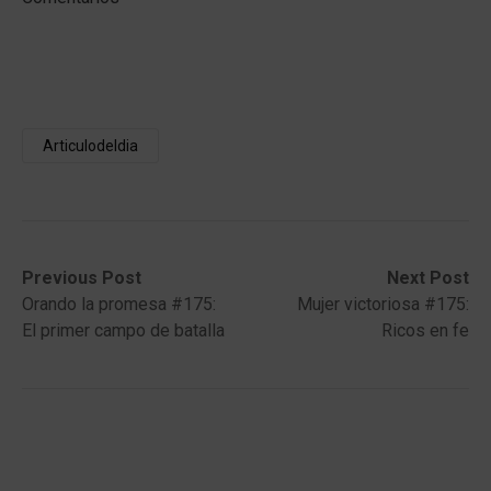
Articulodeldia
Post
Previous
Next
Previous Post
Next Post
post:
post:
Orando la promesa #175:
Mujer victoriosa #175:
navigation
El primer campo de batalla
Ricos en fe