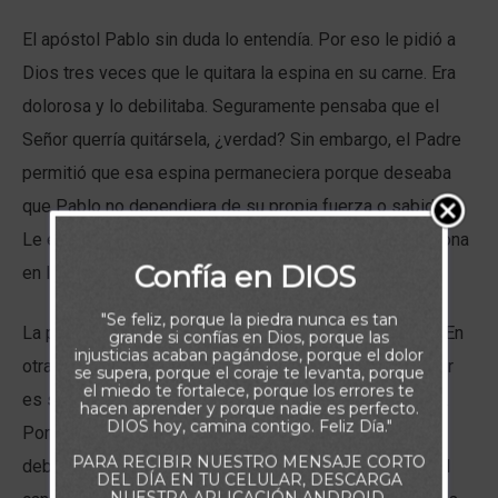
El apóstol Pablo sin duda lo entendía. Por eso le pidió a
Dios tres veces que le quitara la espina en su carne. Era
dolorosa y lo debilitaba. Seguramente pensaba que el
Señor querría quitársela, ¿verdad? Sin embargo, el Padre
permitió que esa espina permaneciera porque deseaba
que Pablo no dependiera de su propia fuerza o sabiduría.
Le enseñó una verdad profunda: «el poder se perfecciona
Confía en DIOS
en la debilidad».
"Se feliz, porque la piedra nunca es tan
La palabra “perfecciona” significa completar o cumplir. En
grande si confías en Dios, porque las
injusticias acaban pagándose, porque el dolor
otras palabras, cuanto más frágil es una persona, mayor
se supera, porque el coraje te levanta, porque
el miedo te fortalece, porque los errores te
es su capacidad para recibir y reflejar el poder de Dios.
hacen aprender y porque nadie es perfecto.
DIOS hoy, camina contigo. Feliz Día."
Por eso Pablo llegó a decir que se gloriaría en sus
PARA RECIBIR NUESTRO MENSAJE CORTO
debilidades. Él comprendió que su vulnerabilidad era el
DEL DÍA EN TU CELULAR, DESCARGA
NUESTRA APLICACIÓN ANDROID.