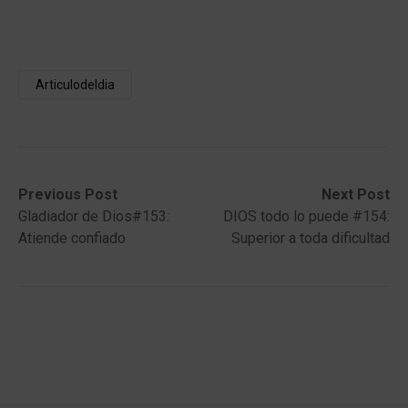
Articulodeldia
Post
Previous
Next
Previous Post
Next Post
post:
post:
Gladiador de Dios#153:
DIOS todo lo puede #154:
navigation
Atiende confiado
Superior a toda dificultad