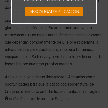
canal perfecto para que Cristo obrara con poder a través
de él.
DESCARGAR APLICACION
Una de las formas más hermosas en las que Dios se
glorifica es manifestando Su poder mediante vasos
inadecuados. Él no busca autosuficiencia, sino corazones
que dependan completamente de Él. Por eso permite la
adversidad: no para destruirnos, sino para formarnos,
equiparnos con Su fuerza y permitirnos hacer lo que sería
imposible por nuestros propios medios.
Así que no huyas de tus limitaciones. Acéptalas como
oportunidades para que la capacidad sobrenatural de
Cristo se manifieste en ti. En tus momentos más frágiles,
Él está más cerca de mostrar Su gloria.