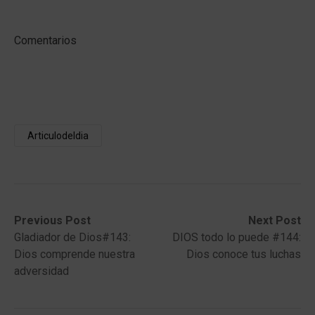
Comentarios
Articulodeldia
Post
Previous
Next
Previous Post
Next Post
post:
post:
Gladiador de Dios#143:
DIOS todo lo puede #144:
navigation
Dios comprende nuestra
Dios conoce tus luchas
adversidad