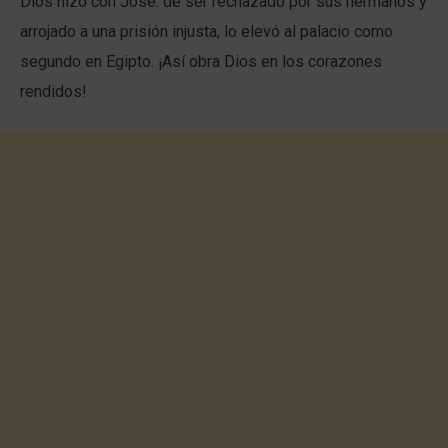
Dios hizo con José: de ser rechazado por sus hermanos y
arrojado a una prisión injusta, lo elevó al palacio como
segundo en Egipto. ¡Así obra Dios en los corazones
rendidos!