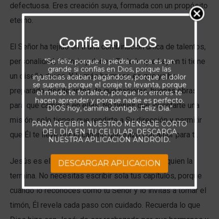
defectuosa. Eres creación suya, formada con un propósito
eterno.
Confía en DIOS
El Señor ha tejido en ti una combinación única de talentos,
personalidad, historia y dones. Todo lo que hay en ti tiene
"Se feliz, porque la piedra nunca es tan
grande si confías en Dios, porque las
un diseño divino. Y lo más hermoso es que ya ha
injusticias acaban pagándose, porque el dolor
se supera, porque el coraje te levanta, porque
preparado, desde antes de que nacieras, buenas obras
el miedo te fortalece, porque los errores te
hacen aprender y porque nadie es perfecto.
para que camines en ellas. No tienes que inventarte una
DIOS hoy, camina contigo. Feliz Día."
misión, solo tienes que rendirte a Su dirección y permitir
PARA RECIBIR NUESTRO MENSAJE CORTO
DEL DÍA EN TU CELULAR, DESCARGA
que Él te lleve por el camino que trazó con amor para ti.
NUESTRA APLICACIÓN ANDROID.
Jesús es el Autor de tu historia, y también es quien la
DESCARGAR APLICACION
termina. No necesitas escribir sola tus capítulos, porque
cuando lo reconoces como tu Señor y lo invitas a tomar el
timón, Él revela cada paso con cuidado. Recuerda lo que