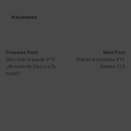
Articulodeldia
Post
Previous
Next
Previous Post
Next Post
post:
post:
Dios todo lo puede #13:
Orando la promesa #13:
navigation
¿Al modo de Dios o a Tu
Salmos 12:6
modo?