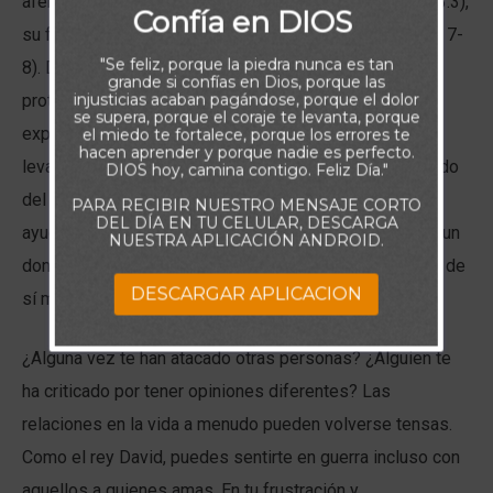
aferró a las promesas de Dios de ser su escudo (Sal. 3:3),
Confía en DIOS
su fuerza (v. 3), su sustentador (v. 5) y su salvación (vv. 7-
"Se feliz, porque la piedra nunca es tan
8). David conocía la importancia de un escudo para la
grande si confías en Dios, porque las
injusticias acaban pagándose, porque el dolor
protección de un guerrero frente a un enemigo. Había
se supera, porque el coraje te levanta, porque
experimentado la fuerza de Dios en la batalla para
el miedo te fortalece, porque los errores te
hacen aprender y porque nadie es perfecto.
levantarle y devolverle la energía. David había dependido
DIOS hoy, camina contigo. Feliz Día."
del Señor durante toda su vida y sabía que volvería a
PARA RECIBIR NUESTRO MENSAJE CORTO
DEL DÍA EN TU CELULAR, DESCARGA
ayudarle. En última instancia, creía que la salvación era un
NUESTRA APLICACIÓN ANDROID.
don de la gracia de Dios para rescatar a los pecadores de
DESCARGAR APLICACION
sí mismos y de sus enemigos.
¿Alguna vez te han atacado otras personas? ¿Alguien te
ha criticado por tener opiniones diferentes? Las
relaciones en la vida a menudo pueden volverse tensas.
Como el rey David, puedes sentirte en guerra incluso con
aquellos a quienes amas. En tu frustración y