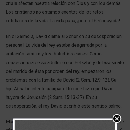
crisis afectan nuestra relación con Dios y con los demás.
Los cristianos no estamos exentos de los retos
cotidianos de la vida. La vida pasa, ¡pero el Señor ayuda!
En el Salmo 3, David clama al Señor en su desesperación
personal. La vida del rey estaba desgarrada por la
agitación familiar y los disturbios civiles. Como
consecuencia de su adulterio con Betsabé y del asesinato
del marido de ésta por orden del rey, empezaron los
problemas con la familia de David (2 Sam. 12:9-12). Su
hijo Absalón intentó usurpar el trono e hizo que David
huyera de Jerusalén (2 Sam. 15:13-37). En su
desesperación, el rey David escribió este sentido salmo.
Mucha gente se le opuso, pero David confiaba en Dios: Se