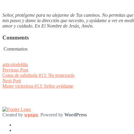
Señor, protégeme para no alejarme de Tus caminos. No permitas que l
mis pasos y dame la dirección que necesito, y ayúdame a ver en medi
amor y cuidado. En El Nombre de Jesús, Amén.
Comments
Comentarios
articulodeldia
Post
Previous
Previous Post
post:
Gotas de sabiduría #13: No tropezarás
navigation
Next
Next Post
post:
Mujer victoriosa #13: Señor ayúdame
Created by
wpxpo
. Powered by
WordPress