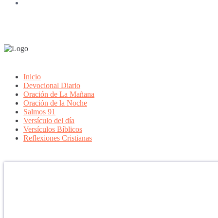
Inicio
Devocional Diario
Oración de La Mañana
Oración de la Noche
Salmos 91
Versículo del día
Versículos Bíblicos
Reflexiones Cristianas
Confía en DIOS
"Se feliz, porque la piedra nunca es tan grande si confías en Dios, po
porque el dolor se supera, porque el coraje te levanta, porque el miedo