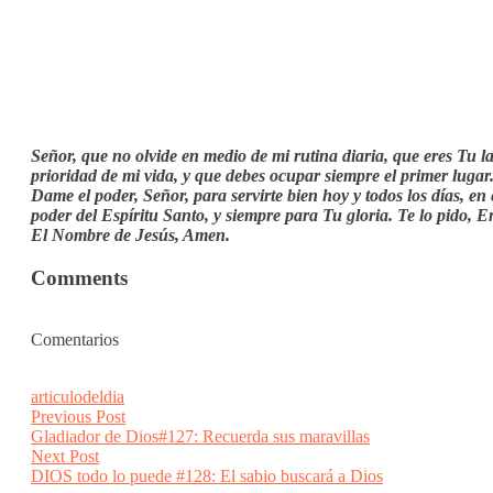
Señor, que no olvide en medio de mi rutina diaria, que eres Tu l
prioridad de mi vida, y que debes ocupar siempre el primer lugar
Dame el poder, Señor, para servirte bien hoy y todos los días, en 
poder del Espíritu Santo, y siempre para Tu gloria. Te lo pido, E
El Nombre de Jesús, Amen.
Comments
Comentarios
articulodeldia
Post
Previous
Previous Post
post:
Gladiador de Dios#127: Recuerda sus maravillas
navigation
Next
Next Post
post:
DIOS todo lo puede #128: El sabio buscará a Dios