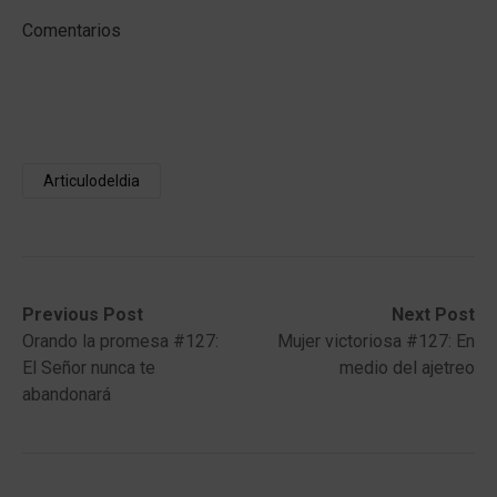
Comentarios
Articulodeldia
Post
Previous
Next
Previous Post
Next Post
post:
post:
Orando la promesa #127:
Mujer victoriosa #127: En
navigation
El Señor nunca te
medio del ajetreo
abandonará