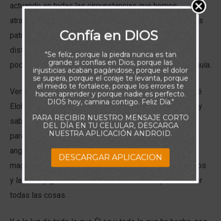
actuando en todas las circunstancias que hemos
atravesado. A medida que lo hacemos, podemos ver los
Confía en DIOS
patrones de cómo Él obra en nuestras vidas, podemos
distinguir mejor las formas en que desea hablarnos y
"Se feliz, porque la piedra nunca es tan
grande si confías en Dios, porque las
podemos discernir con mayor claridad, Su consuelo y guía.
injusticias acaban pagándose, porque el dolor
se supera, porque el coraje te levanta, porque
el miedo te fortalece, porque los errores te
Vemos Su grandeza, Su gracia y Su bondad. Él es Yahvé
hacen aprender y porque nadie es perfecto.
DIOS hoy, camina contigo. Feliz Día."
Elohim, el Señor nuestro Dios, eterno, infinito en poder y
PARA RECIBIR NUESTRO MENSAJE CORTO
sabiduría, y absoluto en fidelidad. Los problemas que
DEL DÍA EN TU CELULAR, DESCARGA
NUESTRA APLICACIÓN ANDROID.
parecen gigantescas montañas de desesperanza y
angustia se reducen a nada en comparación con la
DESCARGAR APLICACION
magnificencia de Su soberanía. Aquel que creó los cielos
y la tierra y gobierna sobre toda la creación puede hacer
todas las cosas.