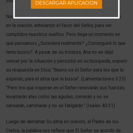
situaciones como ésta?
DESCARGAR APLICACION
Nos enfrentamos a dificultades de todo tipo. Luchamos
en la oración, anhelando el favor del Señor, para ver
cumplidos nuestros sueños. Pero llega un momento en
que pensamos ¿Sucederá realmente? ¿Conseguiré lo que
tanto busco?. A pesar de su tristeza, Ana no se dejó
vencer por la situación y persistió en su búsqueda, esperó
su respuesta en Dios; “Bueno es el Señor para los que le
esperan, para el alma que le busca”. (Lamentaciones 3:25)
“Pero los que esperan en el Señor renovarán sus fuerzas,
levantarán alas como las águilas, correrán y no se
cansarán, caminarán y no se fatigarán.” (Isaías 40:31)
Luego de derramar Su alma en oración, al Padre de los
Cielos, la palabra nos refiere que El Señor se acordó de