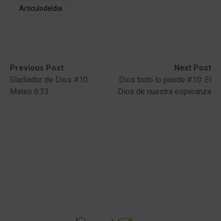
Articulodeldia
Post
Previous
Next
Previous Post
Next Post
post:
post:
Gladiador de Dios #10:
Dios todo lo puede #10: El
navigation
Mateo 6:33
Dios de nuestra esperanza