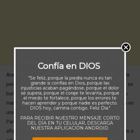
Confía en DIOS
Ana era estéril. Además de no poder tener hijos, sufría la
"Se feliz, porque la piedra nunca es tan
grande si confías en Dios, porque las
pena de una rival, si podía llamarse de esa manera, que se
injusticias acaban pagándose, porque el dolor
se supera, porque el coraje te levanta, porque
burlaba constantemente de ella. A pesar del amor de su
el miedo te fortalece, porque los errores te
marido, Ana, a causa de toda la situación, se encontraba en
hacen aprender y porque nadie es perfecto.
DIOS hoy, camina contigo. Feliz Día."
una depresión profunda, lloraba, como nos muestra la
PARA RECIBIR NUESTRO MENSAJE CORTO
Palabra, desoladamente. Su alma estaba angustiada y
DEL DÍA EN TU CELULAR, DESCARGA
NUESTRA APLICACIÓN ANDROID.
afligida. ¿Cuántos de nosotros no nos hemos enfrentado a