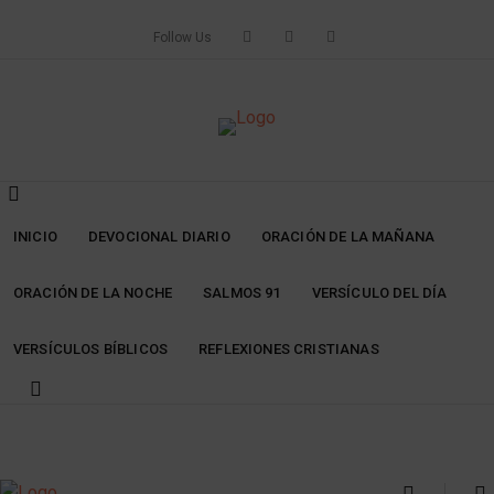
Skip
to
Follow Us
content
INICIO
DEVOCIONAL DIARIO
ORACIÓN DE LA MAÑANA
ORACIÓN DE LA NOCHE
SALMOS 91
VERSÍCULO DEL DÍA
VERSÍCULOS BÍBLICOS
REFLEXIONES CRISTIANAS