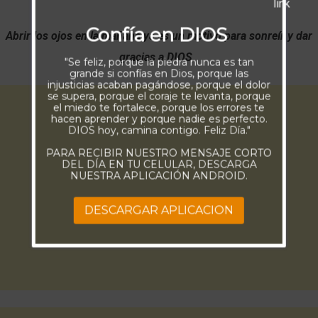
Confía en DIOS
Abrir los ojos en la mañana ya es un motivo para sonreír y dar
gracias a DIOS.
"Se feliz, porque la piedra nunca es tan
grande si confías en Dios, porque las
injusticias acaban pagándose, porque el dolor
se supera, porque el coraje te levanta, porque
el miedo te fortalece, porque los errores te
hacen aprender y porque nadie es perfecto.
DIOS hoy, camina contigo. Feliz Día."
PARA RECIBIR NUESTRO MENSAJE CORTO
DEL DÍA EN TU CELULAR, DESCARGA
NUESTRA APLICACIÓN ANDROID.
DESCARGAR APLICACION