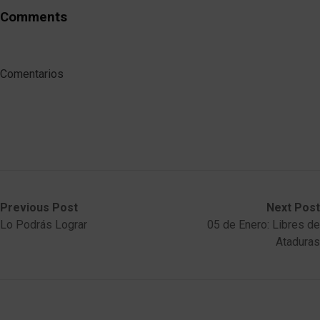
Comments
Comentarios
Post
Previous
Next
Previous Post
Next Post
post:
post:
Lo Podrás Lograr
05 de Enero: Libres de
navigation
Ataduras