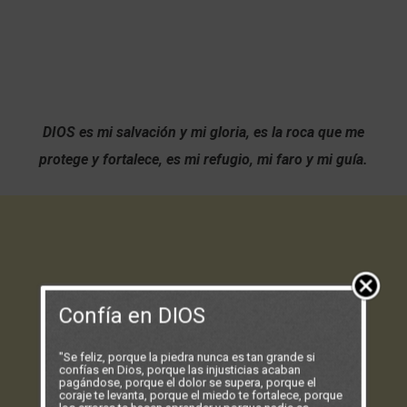
DIOS es mi salvación y mi gloria, es la roca que me
protege y fortalece, es mi refugio, mi faro y mi guía.
Confía en DIOS
"Se feliz, porque la piedra nunca es tan grande si
confías en Dios, porque las injusticias acaban
pagándose, porque el dolor se supera, porque el
coraje te levanta, porque el miedo te fortalece, porque