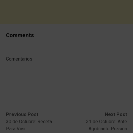
Comments
Comentarios
Post
Previous
Next
Previous Post
Next Post
post:
post:
30 de Octubre: Receta
31 de Octubre: Ante
navigation
Para Vivir
Agobiante Presión