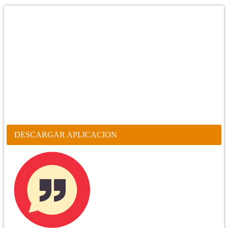
Confía en DIOS
"Se feliz, porque la piedra nunca es tan grande si confías en Dios,
porque las injusticias acaban pagándose, porque el dolor se supera,
porque el coraje te levanta, porque el miedo te fortalece, porque los
errores te hacen aprender y porque nadie es perfecto. DIOS hoy,
camina contigo. Feliz Día."
PARA RECIBIR NUESTRO MENSAJE CORTO DEL DÍA EN
TU CELULAR, DESCARGA NUESTRA APLICACIÓN
ANDROID.
DESCARGAR APLICACION