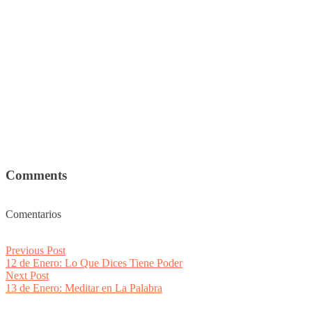
Comments
Comentarios
Post
Previous
Previous Post
post:
12 de Enero: Lo Que Dices Tiene Poder
navigation
Next
Next Post
post:
13 de Enero: Meditar en La Palabra