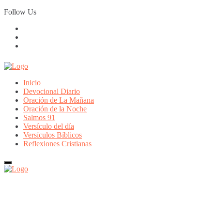
Skip
Follow Us
to
content
Inicio
Devocional Diario
Oración de La Mañana
Oración de la Noche
Salmos 91
Versículo del día
Versículos Bíblicos
Reflexiones Cristianas