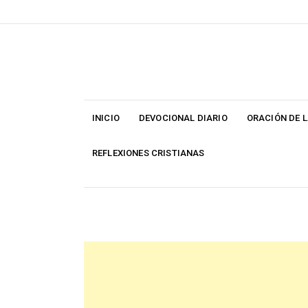
Skip
to
content
INICIO
DEVOCIONAL DIARIO
ORACIÓN DE 
REFLEXIONES CRISTIANAS