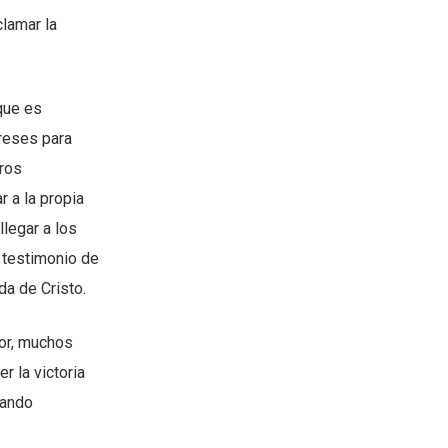
lamar la
que es
ereses para
tros
r a la propia
llegar a los
 testimonio de
ida de Cristo.
lor, muchos
r la victoria
lando