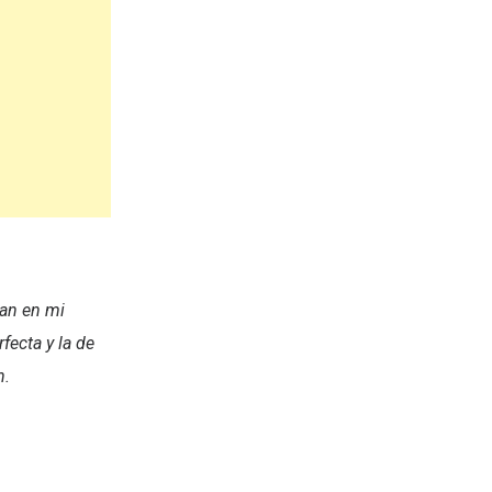
can en mi
fecta y la de
n.