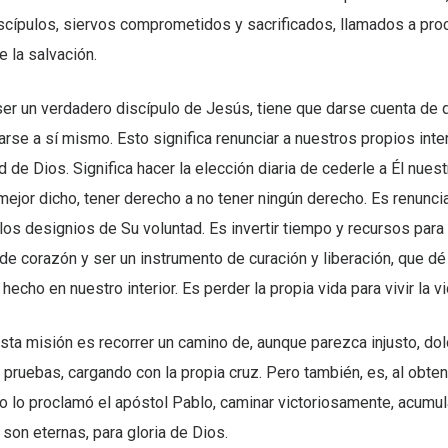
cípulos, siervos comprometidos y sacrificados, llamados a proc
 la salvación.
ser un verdadero discípulo de Jesús, tiene que darse cuenta de 
rse a sí mismo. Esto significa renunciar a nuestros propios int
ad de Dios. Significa hacer la elección diaria de cederle a Él nues
mejor dicho, tener derecho a no tener ningún derecho. Es renuncia
 los designios de Su voluntad. Es invertir tiempo y recursos para 
e corazón y ser un instrumento de curación y liberación, que dé
hecho en nuestro interior. Es perder la propia vida para vivir la v
esta misión es recorrer un camino de, aunque parezca injusto, do
 pruebas, cargando con la propia cruz. Pero también, es, al obtene
o lo proclamó el apóstol Pablo, caminar victoriosamente, acumu
son eternas, para gloria de Dios.