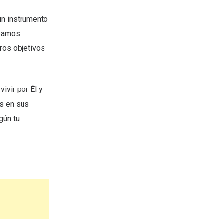
un instrumento
ebamos
ros objetivos
ivir por Él y
os en sus
gún tu