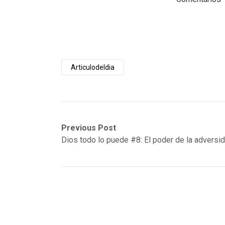
Articulodeldia
Post
Previous
Next
Previous Post
post:
post:
Dios todo lo puede #8: El poder de la adversi
navigation