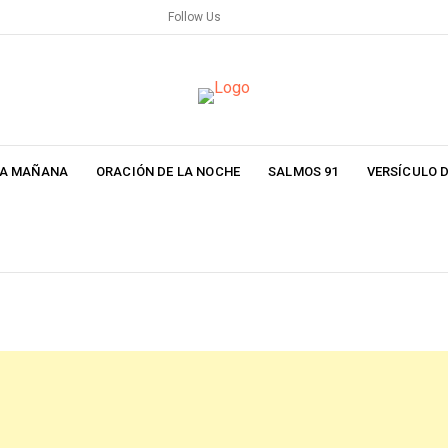
Follow Us
LA MAÑANA
ORACIÓN DE LA NOCHE
SALMOS 91
VERSÍCULO D