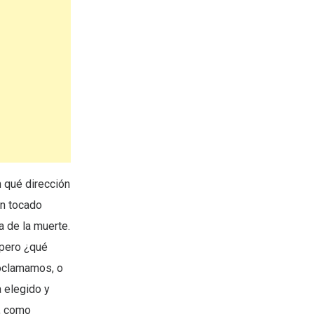
 qué dirección
an tocado
a de la muerte.
 pero ¿qué
oclamamos, o
 elegido y
n, como