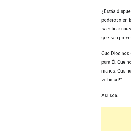
¿Estás dispues
poderoso en l
sacrificar nue
que son prove
Que Dios nos d
para Él. Que n
manos. Que nue
voluntad!”.
Así sea.