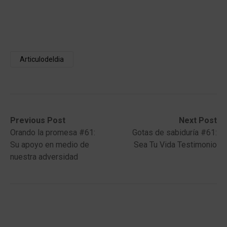
Articulodeldia
Post
Previous
Next
Previous Post
Next Post
post:
post:
Orando la promesa #61:
Gotas de sabiduría #61:
navigation
Su apoyo en medio de
Sea Tu Vida Testimonio
nuestra adversidad