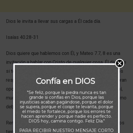
Dios le invita a llevar sus cargas a Él cada día.
Isaías 40.28-31
Dios quiere que hablemos con Él, y Mateo 7.7, 8 es una
invitación a hablar con Cristo de cualquier cosa. Él dijo que
si tenemos una necesidad, debemos pedir; si buscamos
Confía en DIOS
respuestas, las encontraremos; si queremos que se abran
oportunidades, Él responderá cuando llamemos. Aun así,
"Se feliz, porque la piedra nunca es tan
grande si confías en Dios, porque las
muchos de nosotros no pasamos tiempo en oración como
injusticias acaban pagándose, porque el dolor
deberíamos.
se supera, porque el coraje te levanta, porque
el miedo te fortalece, porque los errores te
hacen aprender y porque nadie es perfecto.
DIOS hoy, camina contigo. Feliz Día."
Renunciar a la oración puede ser costoso. Si no pasamos
PARA RECIBIR NUESTRO MENSAJE CORTO
tiempo con el Señor, podríamos encontrarnos en una