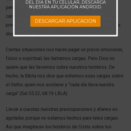
DEL DÍA EN TU CELULAR, DESCARGA
NUESTRA APLICACIÓN ANDROID.
pendiente resbaladiza, deslizándonos a través del
cansancio, el desánimo y la duda. Hoy vamos a ver el
DESCARGAR APLICACION
primero de estos. Mañana podremos examinar los otros
dos.
Ciertas situaciones nos hacen pagar un precio emocional,
físico o espiritual; las llamamos cargas. Pero Dios no
quiere que las llevemos sobre nuestros hombros. De
hecho, la Biblia nos dice que echemos esas cargas sobre
el Señor, quien nos sostiene y “cada día lleva nuestra
carga” (Sal 55.22; 68.19 LBLA).
Llevar a cuestas nuestras preocupaciones y afanes es
agotador, porque no estamos hechos para tales cargas.
Así que imagínese los hombros de Cristo sobre los