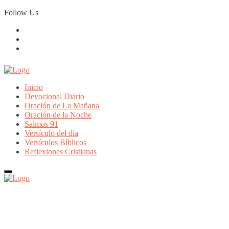
Skip
Follow Us
to
content
Inicio
Devocional Diario
Oración de La Mañana
Oración de la Noche
Salmos 91
Versículo del día
Versículos Bíblicos
Reflexiones Cristianas