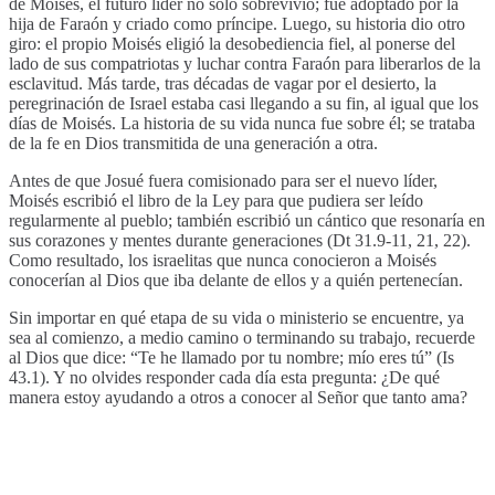
de Moisés, el futuro líder no solo sobrevivió; fue adoptado por la
hija de Faraón y criado como príncipe. Luego, su historia dio otro
giro: el propio Moisés eligió la desobediencia fiel, al ponerse del
lado de sus compatriotas y luchar contra Faraón para liberarlos de la
esclavitud. Más tarde, tras décadas de vagar por el desierto, la
peregrinación de Israel estaba casi llegando a su fin, al igual que los
días de Moisés. La historia de su vida nunca fue sobre él; se trataba
de la fe en Dios transmitida de una generación a otra.
Antes de que Josué fuera comisionado para ser el nuevo líder,
Moisés escribió el libro de la Ley para que pudiera ser leído
regularmente al pueblo; también escribió un cántico que resonaría en
sus corazones y mentes durante generaciones (Dt 31.9-11, 21, 22).
Como resultado, los israelitas que nunca conocieron a Moisés
conocerían al Dios que iba delante de ellos y a quién pertenecían.
Sin importar en qué etapa de su vida o ministerio se encuentre, ya
sea al comienzo, a medio camino o terminando su trabajo, recuerde
al Dios que dice: “Te he llamado por tu nombre; mío eres tú” (Is
43.1). Y no olvides responder cada día esta pregunta: ¿De qué
manera estoy ayudando a otros a conocer al Señor que tanto ama?