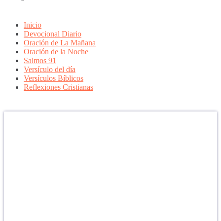
Inicio
Devocional Diario
Oración de La Mañana
Oración de la Noche
Salmos 91
Versículo del día
Versículos Bíblicos
Reflexiones Cristianas
Confía en DIOS
"Se feliz, porque la piedra nunca es tan grande si confías en Dios,
porque las injusticias acaban pagándose, porque el dolor se supera,
porque el coraje te levanta, porque el miedo te fortalece, porque los
errores te hacen aprender y porque nadie es perfecto. DIOS hoy,
camina contigo. Feliz Día."
PARA RECIBIR NUESTRO MENSAJE CORTO DEL DÍA EN
TU CELULAR, DESCARGA NUESTRA APLICACIÓN