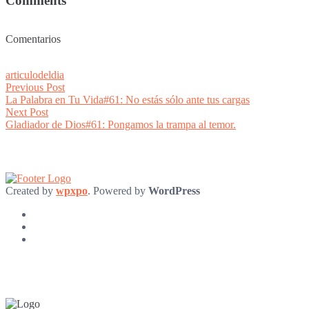
Comments
Comentarios
articulodeldia
Post
Previous
Previous Post
post:
La Palabra en Tu Vida#61: No estás sólo ante tus cargas
navigation
Next
Next Post
post:
Gladiador de Dios#61: Pongamos la trampa al temor.
Created by
wpxpo
. Powered by
WordPress