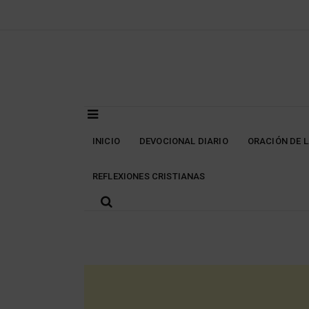
Skip
to
content
INICIO
DEVOCIONAL DIARIO
ORACIÓN DE 
REFLEXIONES CRISTIANAS