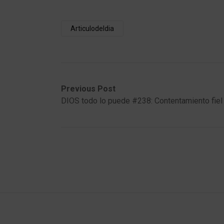
Articulodeldia
Post
Previous
Next
Previous Post
post:
post:
DIOS todo lo puede #238: Contentamiento fiel
navigation