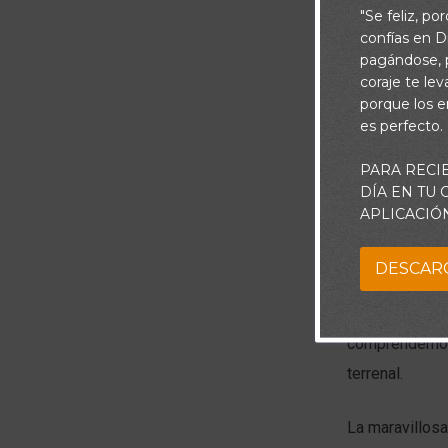
"Se feliz, po
confías en Di
pagándose, p
coraje te le
porque los e
es perfecto.
PARA RECI
DÍA EN TU
APLICACIÓ
DESCAR
La mayoría de
heredáramos u
comprendemos 
terrenal.
La maravillosa