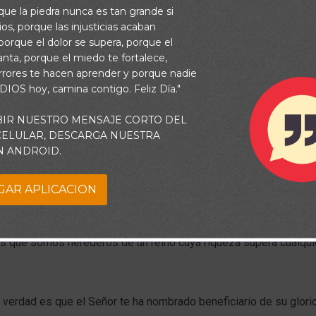
rque la piedra nunca es tan grande si
os, porque las injusticias acaban
orque el dolor se supera, porque el
vanta, porque el miedo te fortalece,
rrores te hacen aprender y porque nadie
 DIOS hoy, camina contigo. Feliz Día."
BIR NUESTRO MENSAJE CORTO DEL
 CELULAR, DESCARGA NUESTRA
N ANDROID.
GAR APLICACION
 nosotros probablemente hemos imaginado cómo sería nuestra v
na gran fortuna. Sin embargo, nuestra manera de pensar cambia
que somos herederos de un reino cuya riqueza supera cualqui
 verdad es que el Señor te ha nombrado beneficiario de su glori