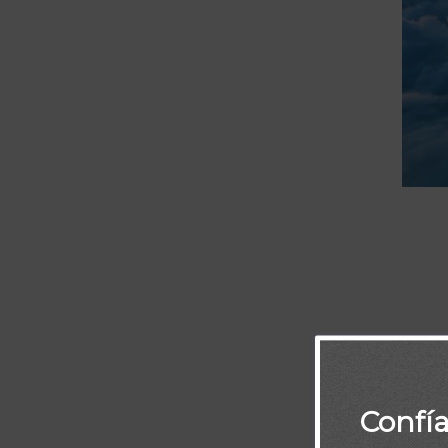
¿No ha elegido
reino que ha p
Confí