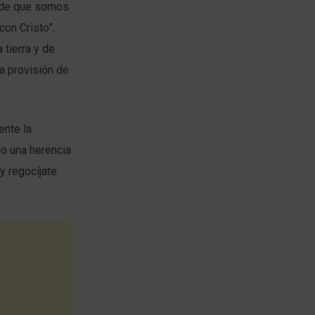
, de que somos
con Cristo”.
tierra y de
la provisión de
ente la
do una herencia
y regocíjate