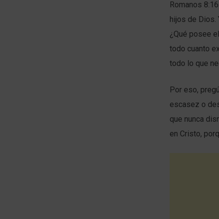
Romanos 8:16-1
hijos de Dios.
¿Qué posee el 
todo cuanto ex
todo lo que ne
Por eso, preg
escasez o dese
que nunca dism
en Cristo, por