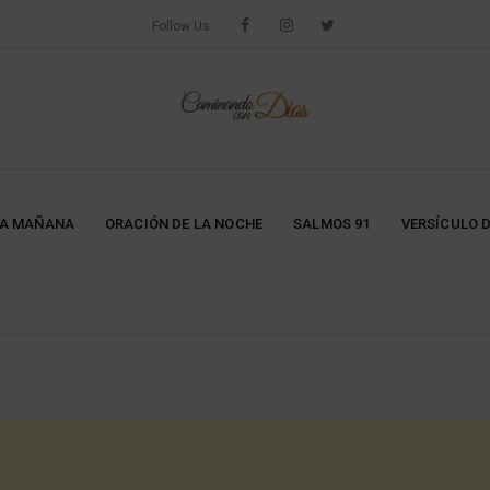
Follow Us
LA MAÑANA
ORACIÓN DE LA NOCHE
SALMOS 91
VERSÍCULO D