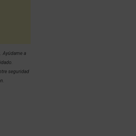
s. Ayúdame a
uidado.
ntre seguridad
én.