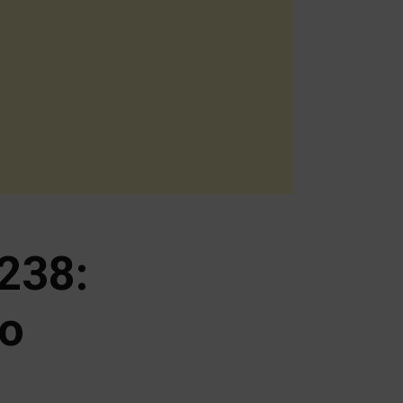
238:
to