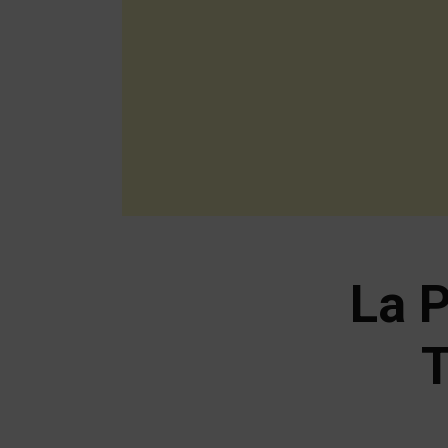
La 
T