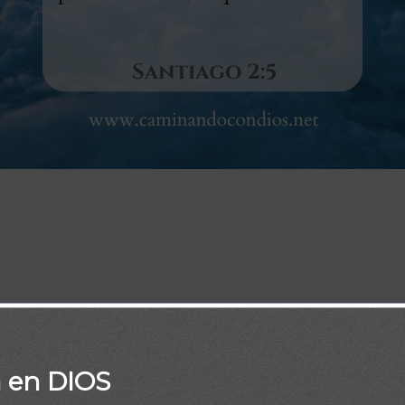
 Dios a los pobres de este mundo, para que sean ricos en fe y h
rometido a los que le aman? Santiago 2:5
a en DIOS