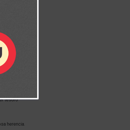
ida si
 cuando
er tesoro
osa herencia.