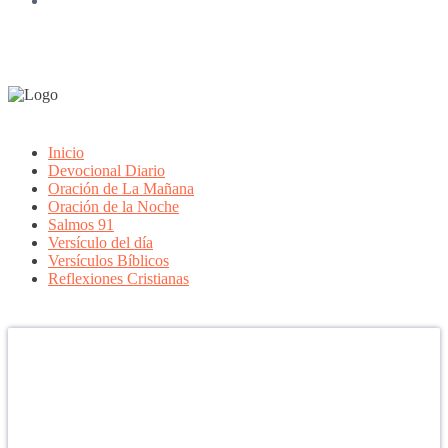
Inicio
Devocional Diario
Oración de La Mañana
Oración de la Noche
Salmos 91
Versículo del día
Versículos Bíblicos
Reflexiones Cristianas
Confía en DIOS
"Se feliz, porque la piedra nunca es tan grande si confías en Dios,
porque las injusticias acaban pagándose, porque el dolor se supera,
porque el coraje te levanta, porque el miedo te fortalece, porque los