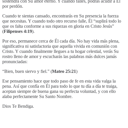
sostendrá con Su amor eterno. Y cuando falles, podrás acudir a Él
por perdón.
Cuando te sientas cansado, encontrarás en Su presencia la fuerza
que necesitas. Y cuando todo otro recurso falle, Él “suplirá todo lo
que os falta conforme a sus riquezas en gloria en Cristo Jesús”
(
Filipenses 4:19
).
Por eso, permanece cerca de Él cada día. No hay vida más plena,
significativa ni satisfactoria que aquella vivida en comunión con
Cristo. Y cuando finalmente llegues a tu hogar celestial, verás Su
rostro lleno de amor y escucharás las palabras más dulces jamás
pronunciadas:
“Bien, buen siervo y fiel.” (
Mateo 25:21
)
Ese pensamiento hace que todo paso de fe en esta vida valga la
pena. Así que confía en Él para todo lo que tu día a día te traiga,
aceptan siempre de buena gana su perfecta voluntad, y con ello
alaba perfectamente Su Santo Nombre.
Dios Te Bendiga.