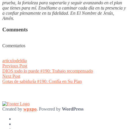
prueba, la fortaleza para superarla y seguir avanzando en el plan
que tienes para mí. Enséñame a caminar cada día en tu presencia y
a confiar plenamente en tu fidelidad. En El Nombre de Jesús,
Amén.
Comments
Comentarios
articulodeldia
Post
Previous
Previous Post
post:
DIOS todo lo puede #190: Trabajo recompensado
navigation
Next
Next Post
post:
Gotas de sabiduría #190: Confía en Su Plan
Created by
wpxpo
. Powered by
WordPress