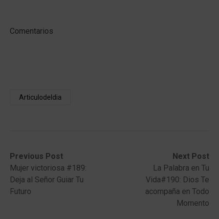
Comentarios
Articulodeldia
Post
Previous
Next
Previous Post
Next Post
post:
post:
Mujer victoriosa #189:
La Palabra en Tu
navigation
Deja al Señor Guiar Tu
Vida#190: Dios Te
Futuro
acompaña en Todo
Momento