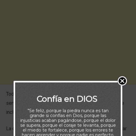
Todos los creyentes serán recompensados por su
Confía en DIOS
servicio a Dios cuando comparezcan ante Cristo. Eso te
"Se feliz, porque la piedra nunca es tan
incluye a ti.
grande si confías en Dios, porque las
injusticias acaban pagándose, porque el dolor
se supera, porque el coraje te levanta, porque
La clave no está en la magnitud de tu obra —ni en el lugar
el miedo te fortalece, porque los errores te
hacen aprender y porque nadie es perfecto.