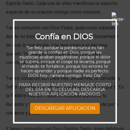
Espíritu Santo. Cada una de ellas manifiesta un aspecto
especial de su relación contigo como creyente.
Tienes comunión con Dios Padre, quien reina soberano
Confía en DIOS
desde su trono celestial. Él es el Creador y Sustentador
de todo lo que existe, y te ama como a un hijo muy
"Se feliz, porque la piedra nunca es tan
grande si confías en Dios, porque las
querido. Te cuida, te llama por tu nombre y vela
injusticias acaban pagándose, porque el dolor
se supera, porque el coraje te levanta, porque
constantemente por ti.
el miedo te fortalece, porque los errores te
hacen aprender y porque nadie es perfecto.
DIOS hoy, camina contigo. Feliz Día."
Tienes comunión con Dios Hijo, Jesucristo, tu Salvador y
PARA RECIBIR NUESTRO MENSAJE CORTO
Señor. Él enfrentó el pecado y la muerte, y triunfó por ti. Es
DEL DÍA EN TU CELULAR, DESCARGA
NUESTRA APLICACIÓN ANDROID.
la Palabra viva del Padre, el mediador perfecto, tu
Redentor y Sumo Sacerdote eterno, que intercede por ti
DESCARGAR APLICACION
con amor y poder.
Y tienes comunión con Dios Espíritu Santo, quien habita en