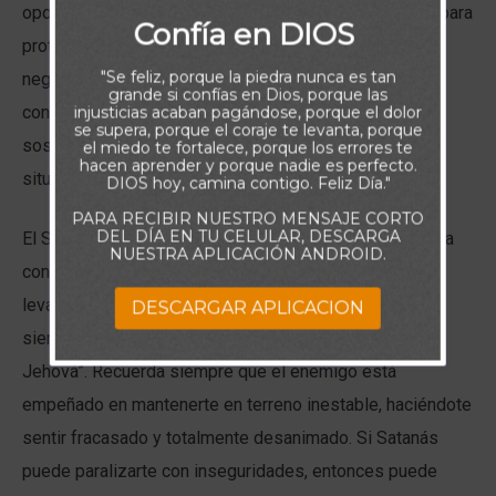
oposición cuando estás siendo obediente y fiel. Pero para
Confía en DIOS
protegerte, debes dejar atrás esos pensamientos
"Se feliz, porque la piedra nunca es tan
negativos y buscar continuamente una relación cercana
grande si confías en Dios, porque las
con El Señor. Dios te dará esperanza y ánimo para
injusticias acaban pagándose, porque el dolor
se supera, porque el coraje te levanta, porque
sostenerte, asi sea bastante grande el tamaño de la
el miedo te fortalece, porque los errores te
hacen aprender y porque nadie es perfecto.
situación por la que estés pasando.
DIOS hoy, camina contigo. Feliz Día."
PARA RECIBIR NUESTRO MENSAJE CORTO
DEL DÍA EN TU CELULAR, DESCARGA
El Señor promete en Isaías 54:17: “Ninguna arma forjada
NUESTRA APLICACIÓN ANDROID.
contra ti prosperará, y condenarás toda lengua que se
levante contra ti en juicio. Esta es la herencia de los
DESCARGAR APLICACION
siervos de Jehová, y su salvación de mí vendrá, dijo
Jehová”. Recuerda siempre que el enemigo está
empeñado en mantenerte en terreno inestable, haciéndote
sentir fracasado y totalmente desanimado. Si Satanás
puede paralizarte con inseguridades, entonces puede