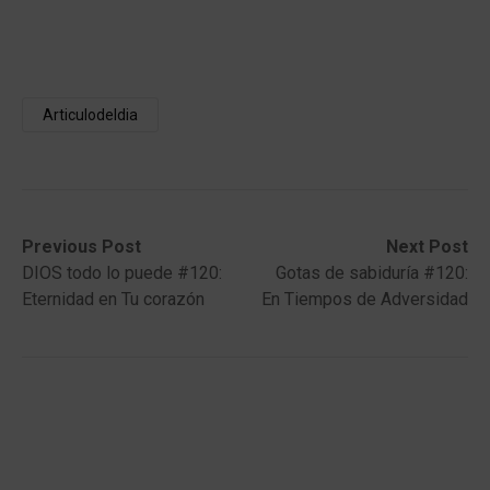
Articulodeldia
Post
Previous
Next
Previous Post
Next Post
post:
post:
DIOS todo lo puede #120:
Gotas de sabiduría #120:
navigation
Eternidad en Tu corazón
En Tiempos de Adversidad