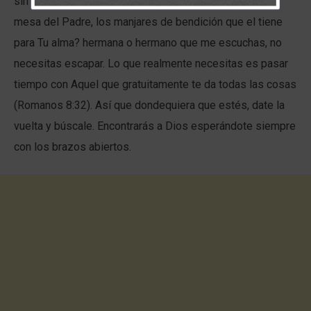
sin frutos para tu edificación, o estás festejando en la
mesa del Padre, los manjares de bendición que el tiene
para Tu alma? hermana o hermano que me escuchas, no
necesitas escapar. Lo que realmente necesitas es pasar
tiempo con Aquel que gratuitamente te da todas las cosas
(Romanos 8:32). Así que dondequiera que estés, date la
vuelta y búscale. Encontrarás a Dios esperándote siempre
con los brazos abiertos.