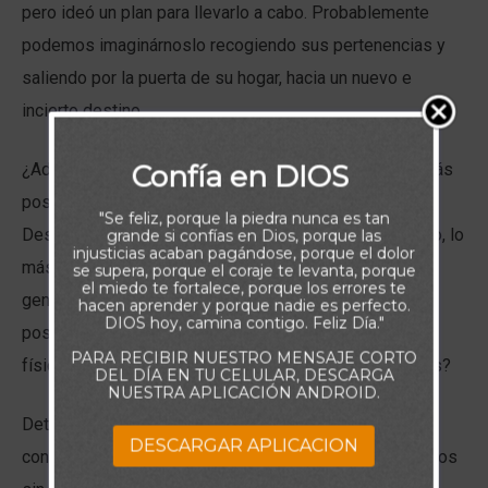
pero ideó un plan para llevarlo a cabo. Probablemente
podemos imaginárnoslo recogiendo sus pertenencias y
saliendo por la puerta de su hogar, hacia un nuevo e
incierto destino.
Confía en DIOS
¿Adónde fue el pródigo? Aparentemente, se alejó lo más
posible de su vida hogareña. Tiene sentido, ¿verdad?
"Se feliz, porque la piedra nunca es tan
Después de todo, si realmente quieres alejarte de todo, lo
grande si confías en Dios, porque las
injusticias acaban pagándose, porque el dolor
más probable es que te apartes de lo todo lo que te
se supera, porque el coraje te levanta, porque
el miedo te fortalece, porque los errores te
genere esa incontrolable angustia, tanto como sea
hacen aprender y porque nadie es perfecto.
DIOS hoy, camina contigo. Feliz Día."
posible. Esto es casi siempre cierto en nuestras vidas
PARA RECIBIR NUESTRO MENSAJE CORTO
físicas, pero ¿qué pasa con nuestras vidas espirituales?
DEL DÍA EN TU CELULAR, DESCARGA
NUESTRA APLICACIÓN ANDROID.
Detente un momento hoy y examina el estado de tu
DESCARGAR APLICACION
condición espiritual. ¿Estás sobreviviendo en comederos