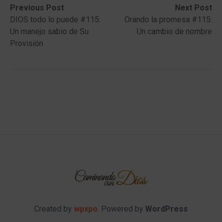
Post
Previous
Next
Previous Post
Next Post
post:
post:
DIOS todo lo puede #115:
Orando la promesa #115:
navigation
Un manejo sabio de Su
Un cambio de nombre
Provisión
Created by
wpxpo
. Powered by
WordPress