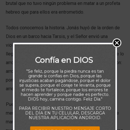
brutal que no tuvo ningún problema en matar a un profeta
hebreo que para ellos era entrometido.
Todos conocemos la historia. Jonás huyó de la orden de
Dios en un barco hacia Tarsis, y el Señor envió una
violenta tormenta para impedir su avance. La situación
llegó a ser tan grave que Jonás dijo a los marineros que lo
Confía en DIOS
arrojaran por la borda si querían sobrevivir. Así lo hicieron:
arrojaron a Jonás al mar, y Dios envió un gran pez para
"Se feliz, porque la piedra nunca es tan
grande si confías en Dios, porque las
ponerle de nuevo en camino. Finalmente, Jonás se
injusticias acaban pagándose, porque el dolor
se supera, porque el coraje te levanta, porque
arrepintió e hizo lo que el Señor le pedía.
el miedo te fortalece, porque los errores te
hacen aprender y porque nadie es perfecto.
DIOS hoy, camina contigo. Feliz Día."
Puede que juzguemos a Jonás por huir de Dios, pero a
PARA RECIBIR NUESTRO MENSAJE CORTO
menudo nosotros hacemos lo mismo. Huimos de lo que
DEL DÍA EN TU CELULAR, DESCARGA
NUESTRA APLICACIÓN ANDROID.
manda el Padre porque queremos tener el control de