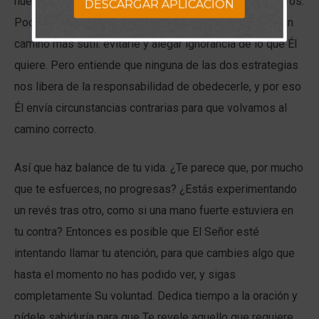
nuestra vida y que ésta sea lo más cómoda para nosotros.
DESCARGAR APLICACION
Podemos desobedecer abiertamente a Dios, o tomar un
camino más sutil: evitarle y alegar ignorancia de lo que Él
quiere. Pero entiende que ninguna de las dos estrategias
nos libera de la responsabilidad de obedecerle, y por eso
Él envía circunstancias contrarias para que volvamos al
camino correcto.
Así que haz balance de tu vida. ¿Te parece que, por mucho
que te esfuerces, no progresas? ¿Estás experimentando
un revés tras otro, como si una mano fuerte estuviera en
tu contra? Entonces es posible que El Señor esté
intentando llamar tu atención, para que cambies algo que
hasta el momento no has podido ver, y sigas
completamente Su voluntad. Dedica tiempo a la oración y
pídele sabiduría para que Te revele aquello que requiere