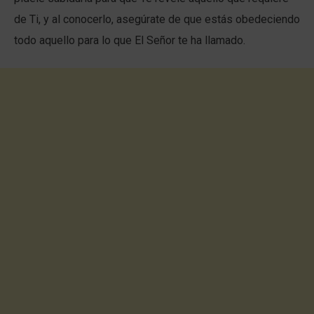
de Ti, y al conocerlo, asegúrate de que estás obedeciendo
todo aquello para lo que El Señor te ha llamado.