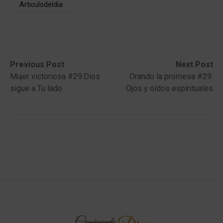
Articulodeldia
Post
Previous
Next
Previous Post
Next Post
post:
post:
Mujer victoriosa #29:Dios
Orando la promesa #29:
navigation
sigue a Tu lado
Ojos y oídos espirituales