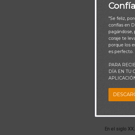
Confí
"Se feliz, po
confías en Di
pagándose, p
coraje te le
porque los e
es perfecto.
PARA RECI
DÍA EN TU
El positivism
APLICACIÓ
humano es la i
DESCAR
sobre todo tr
técnicos o emp
puede llegar a
En el siglo XX