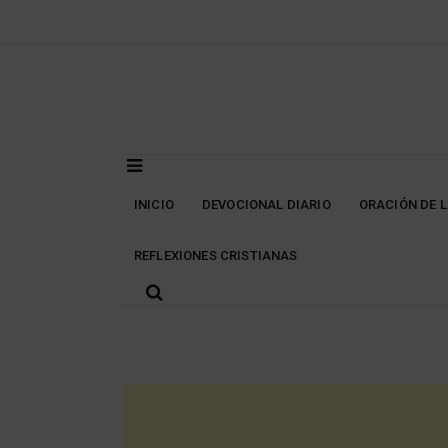
Skip
to
content
INICIO
DEVOCIONAL DIARIO
ORACIÓN DE 
REFLEXIONES CRISTIANAS