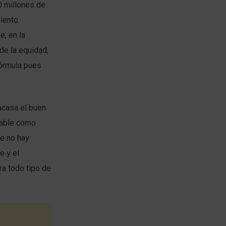
0 millones de
iento
, en la
 de la equidad,
fórmula pues
racasa el buen
lpable como
de no hay
e y el
a todo tipo de