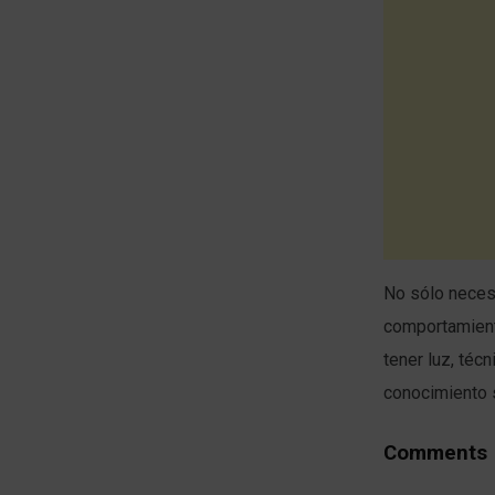
No sólo neces
comportamient
tener luz, téc
conocimiento s
Comments