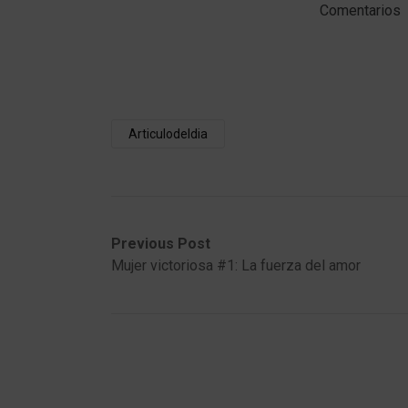
Comentarios
Articulodeldia
Post
Previous
Next
Previous Post
post:
post:
Mujer victoriosa #1: La fuerza del amor
navigation