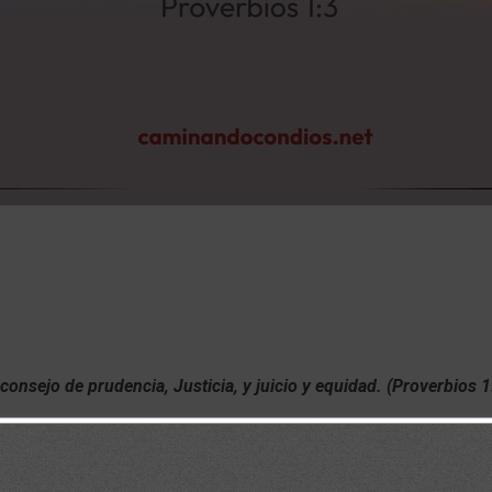
l consejo de prudencia, Justicia, y juicio y equidad. (Proverbios 1