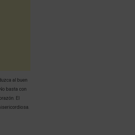
duzca al buen
 No basta con
orazón. El
isericordiosa.