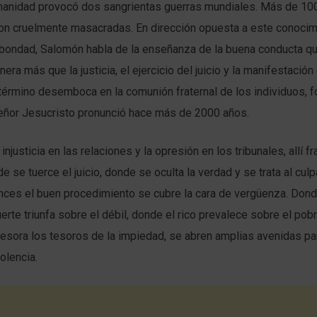
manidad provocó dos sangrientas guerras mundiales. Más de 10
on cruelmente masacradas. En dirección opuesta a este conocim
 bondad, Salomón habla de la enseñanza de la buena conducta que
nera más que la justicia, el ejercicio del juicio y la manifestación
término desemboca en la comunión fraternal de los individuos, 
eñor Jesucristo pronunció hace más de 2000 años.
injusticia en las relaciones y la opresión en los tribunales, allí f
e se tuerce el juicio, donde se oculta la verdad y se trata al cu
onces el buen procedimiento se cubre la cara de vergüenza. Don
uerte triunfa sobre el débil, donde el rico prevalece sobre el pobr
esora los tesoros de la impiedad, se abren amplias avenidas par
olencia.