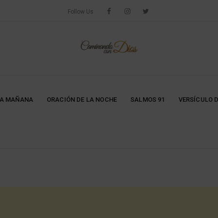
Follow Us
LA MAÑANA
ORACIÓN DE LA NOCHE
SALMOS 91
VERSÍCULO D