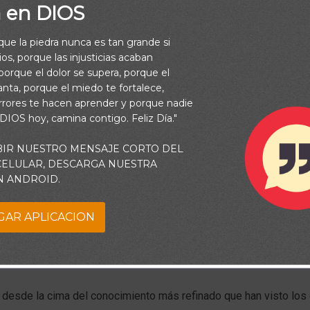
a en DIOS
rque la piedra nunca es tan grande si
os, porque las injusticias acaban
orque el dolor se supera, porque el
vanta, porque el miedo te fortalece,
rrores te hacen aprender y porque nadie
 DIOS hoy, camina contigo. Feliz Día."
BIR NUESTRO MENSAJE CORTO DEL
 CELULAR, DESCARGA NUESTRA
o del famoso filosofo Auguste Comte dice que el problema básic
N ANDROID.
gnorancia. Sin embargo, el ser humano no sólo necesita informac
GAR APLICACION
ansformación. El ser humano que se ha cultivado en amplios con
íricos que deje fuera de la ecuación la humana virtud de la gene
 convertirse, al menos, en un ser sin piedad, ni preocupación por 
, desde la cima del conocimiento más refinado que han visto los 