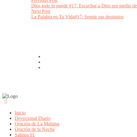
Post
Previous Post
post:
Dios todo lo puede #17: Escuchar a Dios por medio de 
navigation
Next
Next Post
post:
La Palabra en Tu Vida#17: Seguir sus designios
Inicio
Devocional Diario
Oración de La Mañana
Oración de la Noche
Salmos 91