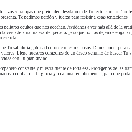
de lazos y trampas que pretenden desviarnos de Tu recto camino. Confe
presenta. Te pedimos perdón y fuerza para resistir a estas tentaciones.
s peligros ocultos que nos acechan. Ayúdanos a ver más allá de la grati
 a la verdadera naturaleza del pecado, para que no nos dejemos engañar 
presencia.
ue Tu sabiduría guíe cada uno de nuestros pasos. Danos poder para cam
lores. Llena nuestros corazones de un deseo genuino de buscar Tu vo
s vidas con Tu plan divino.
ompañero constante y nuestra fuente de fortaleza. Protégenos de las tra
éñanos a confiar en Tu gracia y a caminar en obediencia, para que pod