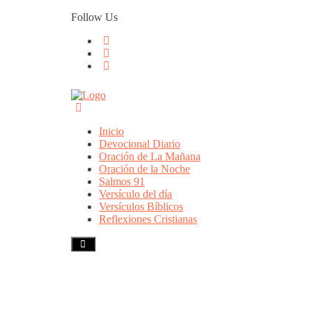
Skip
Follow Us
to
content
Inicio
Devocional Diario
Oración de La Mañana
Oración de la Noche
Salmos 91
Versículo del día
Versículos Bíblicos
Reflexiones Cristianas