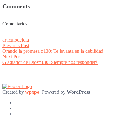
Comments
Comentarios
articulodeldia
Post
Previous
Previous Post
post:
Orando la promesa #130: Te levanta en la debilidad
navigation
Next
Next Post
post:
Gladiador de Dios#130: Siempre nos responderá
Created by
wpxpo
. Powered by
WordPress