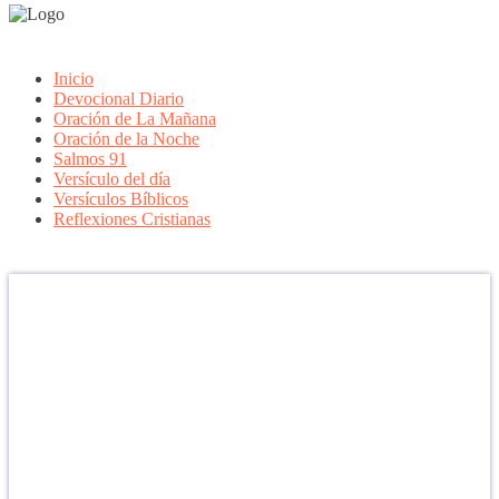
Inicio
Devocional Diario
Oración de La Mañana
Oración de la Noche
Salmos 91
Versículo del día
Versículos Bíblicos
Reflexiones Cristianas
Confía en DIOS
"Se feliz, porque la piedra nunca es tan grande si confías en Dios,
porque las injusticias acaban pagándose, porque el dolor se supera,
porque el coraje te levanta, porque el miedo te fortalece, porque los
errores te hacen aprender y porque nadie es perfecto. DIOS hoy,
camina contigo. Feliz Día."
PARA RECIBIR NUESTRO MENSAJE CORTO DEL DÍA EN