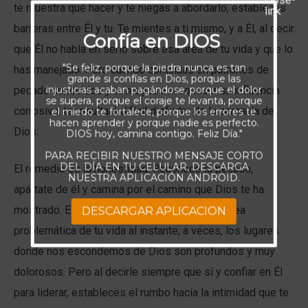
te muestra qué hacer y te niegas a abordarlo, estableces
barreras entre Él y tu. Te mientes a ti mismo, y a Él, al decir
Confía en DIOS
que Él no habla en serio sobre esa área de tu vida y que lo
"Se feliz, porque la piedra nunca es tan
has manejado. Pero cuando continúas en patrones de
grande si confías en Dios, porque las
injusticias acaban pagándose, porque el dolor
pecado conocidos y te niegas a reconocer su influencia
se supera, porque el coraje te levanta, porque
corrosiva, te resultará difícil disfrutar de la cercanía de
el miedo te fortalece, porque los errores te
hacen aprender y porque nadie es perfecto.
Dios.
DIOS hoy, camina contigo. Feliz Día."
PARA RECIBIR NUESTRO MENSAJE CORTO
DEL DÍA EN TU CELULAR, DESCARGA
El remedio es la honestidad. Reconoce tu pecado,
NUESTRA APLICACIÓN ANDROID.
apártate de él y camina por el camino que Dios te ha
mostrado. Es posible que no conquiste esa área
DESCARGAR APLICACION
problemática de tu vida al instante; a veces, los lugares
donde nos escondemos de Dios son profundos y muy
dolorosos. Pero al decirle siempre que sí y confiar en Él
para liderar, estableces el rumbo hacia la intimidad que te