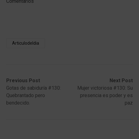
Comentarios
Articulodeldia
Post
Previous
Next
Previous Post
Next Post
post:
post:
Gotas de sabiduría #130:
Mujer victoriosa #130: Su
navigation
Quebrantado pero
presencia es poder y es
bendecido.
paz