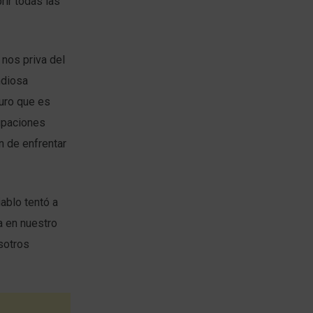
rir todas las
 nos priva del
ndiosa
guro que es
cupaciones
ón de enfrentar
ablo tentó a
a en nuestro
sotros