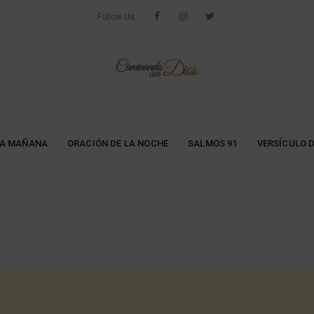
Follow Us
LA MAÑANA
ORACIÓN DE LA NOCHE
SALMOS 91
VERSÍCULO D