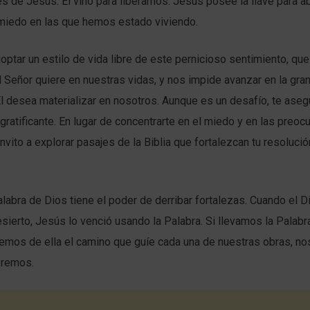
vés de Jesús. Él vino para liberarnos. Jesús posee la llave para ab
 miedo en las que hemos estado viviendo.
optar un estilo de vida libre de este pernicioso sentimiento, que
l Señor quiere en nuestras vidas, y nos impide avanzar en la gra
l desea materializar en nosotros. Aunque es un desafío, te ase
atificante. En lugar de concentrarte en el miedo y en las preo
invito a explorar pasajes de la Biblia que fortalezcan tu resoluci
labra de Dios tiene el poder de derribar fortalezas. Cuando el Di
sierto, Jesús lo venció usando la Palabra. Si llevamos la Palabr
emos de ella el camino que guíe cada una de nuestras obras, no
eremos.