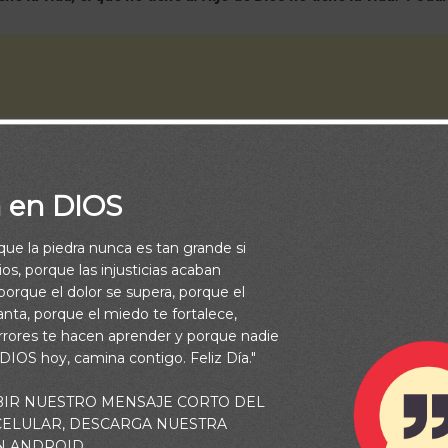
a en DIOS
rque la piedra nunca es tan grande si
os, porque las injusticias acaban
orque el dolor se supera, porque el
vanta, porque el miedo te fortalece,
rrores te hacen aprender y porque nadie
 antiguos, muchos pueblos fueron privados de su libertad a tra
 DIOS hoy, camina contigo. Feliz Día."
metidos a un yugo cruel, se les negaba la posibilidad de ser libr
BIR NUESTRO MENSAJE CORTO DEL
vir y prácticamente vivir para sus captores. En la actualidad, div
 CELULAR, DESCARGA NUESTRA
 humanitarias internacionales se esfuerzan por erradicar esta pr
N ANDROID.