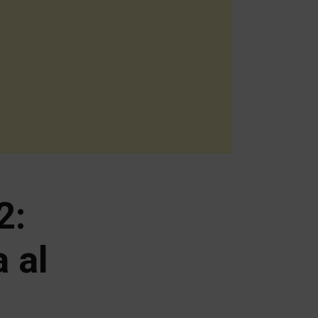
2:
 al