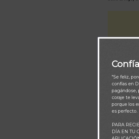
Confí
"Se feliz, po
confías en Di
pagándose, p
coraje te le
porque los e
Desde tiempos
es perfecto.
esclavitud. So
PARA RECI
forzados a ser
DÍA EN TU
organizaciones
APLICACIÓ