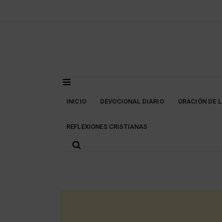
Skip
to
content
INICIO
DEVOCIONAL DIARIO
ORACIÓN DE 
REFLEXIONES CRISTIANAS