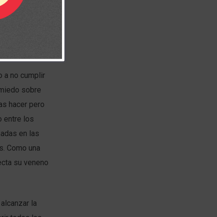
tipo de
 una forma de
o a no cumplir
, miedo sobre
ías hacer pero
 entre los
padas en las
es. Como una
yecta su veneno
alcanzar la