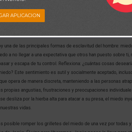
os esfuerzos, ¡la esclavitud aún persiste! pero además de ese 
GAR APLICACION
ica, impuesta por otros, incluso tú podrías estar experimentando
 siquiera darte cuenta.
y una de las principales formas de esclavitud del hombre: mied
iedo a no llegar a una expectativa que otros han puesto sobre ti
pasar y escapa de tu control. Reflexiona: ¿cuántas cosas desear
iedo? Este sentimiento es sutil y socialmente aceptado, incluso
rque opera de manera discreta, manteniendo a las personas atra
s propias angustias, frustraciones y preocupaciones individual
se desliza por la hierba alta para atacar a su presa, el miedo in
 nuestras vidas.
s posible romper los grilletes del miedo de una vez por todas y 