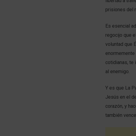
libertad a tra
prisiones del
Es esencial ad
regocijo que e
voluntad que É
enormemente gr
cotidianas, te 
al enemigo.
Y es que La Pa
Jesús en el de
corazón, y hac
también venc