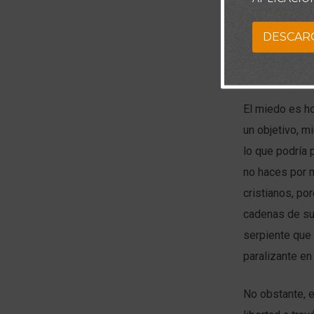
A pesar de est
DESCAR
esclavitud fís
esclavitud sin
El miedo es ho
un objetivo, m
lo que podría 
no haces por m
cristianos, po
cadenas de su
serpiente que 
paralizante en
No obstante, e