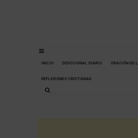
Skip
to
content
INICIO
DEVOCIONAL DIARIO
ORACIÓN DE 
REFLEXIONES CRISTIANAS