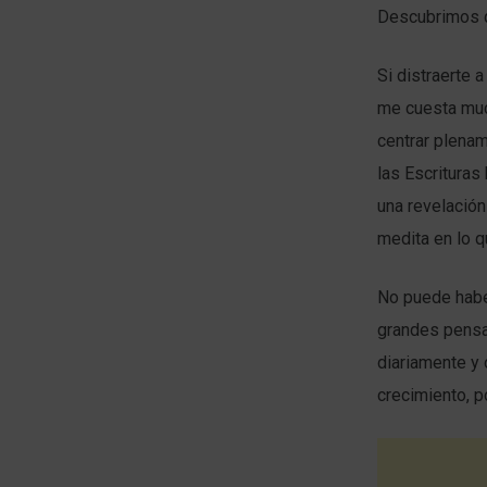
Descubrimos q
Si distraerte 
me cuesta muc
centrar plenam
las Escrituras
una revelación
medita en lo q
No puede haber
grandes pensa
diariamente y 
crecimiento, p