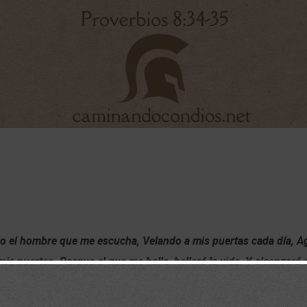
o el hombre que me escucha, Velando a mis puertas cada día, 
mis puertas. Porque el que me halle, hallará la vida, Y alcanzará 
rbios 8:34-35