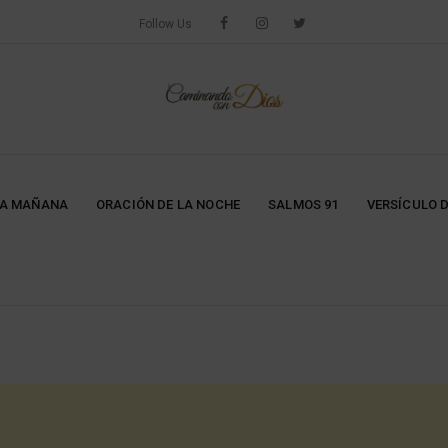
Follow Us
LA MAÑANA
ORACIÓN DE LA NOCHE
SALMOS 91
VERSÍCULO D