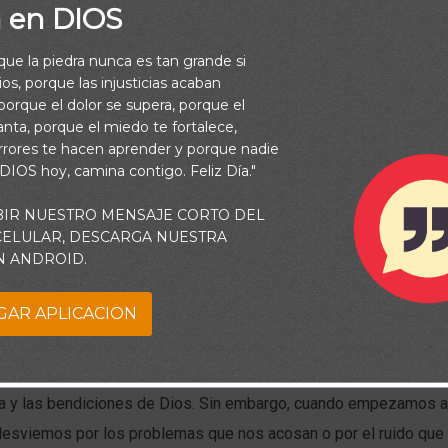
a en DIOS
rque la piedra nunca es tan grande si
os, porque las injusticias acaban
orque el dolor se supera, porque el
vanta, porque el miedo te fortalece,
rrores te hacen aprender y porque nadie
 DIOS hoy, camina contigo. Feliz Día."
BIR NUESTRO MENSAJE CORTO DEL
 CELULAR, DESCARGA NUESTRA
N ANDROID.
GAR APLICACION
 nos animan a dar pasos deliberados cada día para controlar nue
ntes y cuerpos, de modo que podamos dedicar tiempo a escucha
duría. Esto es la vida para nosotros: cómo posicionarnos mejor p
ia y las bendiciones de Dios. Sin embargo, cuando empezamos a
 desviemos por los problemas que nos acosan o por el ruido que