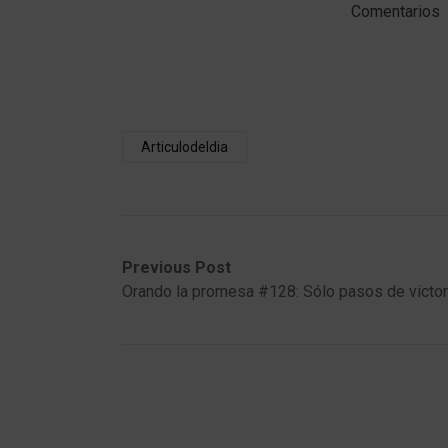
Comentarios
Articulodeldia
Post
Previous
Next
Previous Post
post:
post:
Orando la promesa #128: Sólo pasos de victor
navigation