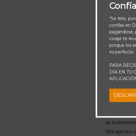
Confí
"Se feliz, po
confías en Di
pagándose, p
coraje te le
porque los e
es perfecto.
PARA RECI
DÍA EN TU
APLICACIÓ
DESCAR
Las Escrituras
corazones, me
encontrar sabi
de la presenc
fácil que nos