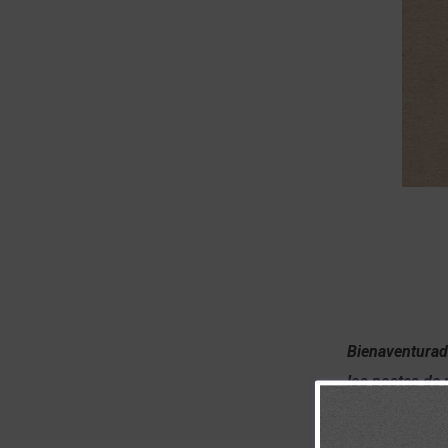
Bienaventurad
los postes de 
Jehová. Prove