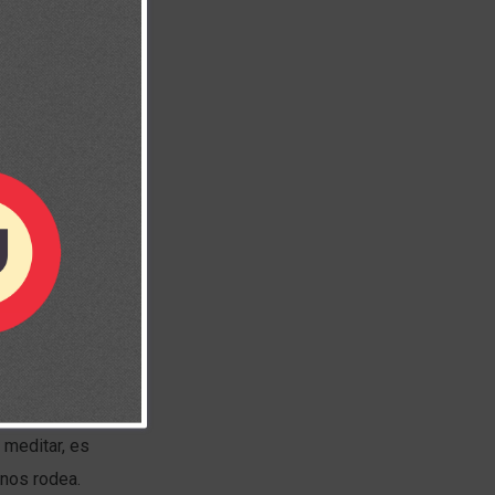
stros
r al Señor y
ara disfrutar
 meditar, es
 nos rodea.