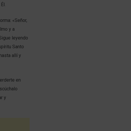
Él.
forma: «Señor,
lmo y a
 Sigue leyendo
píritu Santo
asta allí y
erderte en
escúchalo
r y