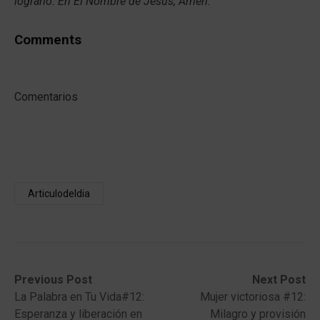
lograrlo. En El Nombre de Jesús, Amén.
Comments
Comentarios
Articulodeldia
Post
Previous
Next
Previous Post
Next Post
post:
post:
La Palabra en Tu Vida#12:
Mujer victoriosa #12:
navigation
Esperanza y liberación en
Milagro y provisión