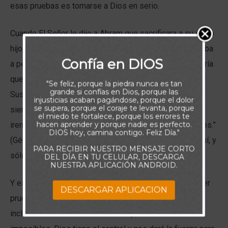
esas pruebas es tomarse a Dios en serio.
Cuando El Señor le dijo a Abram que sacrificara a su único
hijo, Abram no dudó en obedecer. Razonó que, si Dios iba
Confía en DIOS
a permitirle quitarle la vida a Isaac, entonces Dios tendría
que resucitar a Isaac de entre los muertos para cumplir
"Se feliz, porque la piedra nunca es tan
grande si confías en Dios, porque las
Sus promesas (Hebreos 11:17-19). Por eso dijo a sus
injusticias acaban pagándose, porque el dolor
se supera, porque el coraje te levanta, porque
siervos: Esperad aquí con el asno, y yo y el muchacho
el miedo te fortalece, porque los errores te
hacen aprender y porque nadie es perfecto.
iremos hasta allí y adoraremos, y volveremos a vosotros.”
DIOS hoy, camina contigo. Feliz Día."
(Génesis 22:5). Sólo la fe te prepara para una prueba así, y
PARA RECIBIR NUESTRO MENSAJE CORTO
sólo la fe te ayudará a superarla.
DEL DÍA EN TU CELULAR, DESCARGA
NUESTRA APLICACIÓN ANDROID.
Y es que la fe nos fortalece y nos prepara para cualquier
DESCARGAR APLICACION
prueba que enfrentemos. Nos permite confiar en que,
incluso cuando las circunstancias parezcan difíciles o