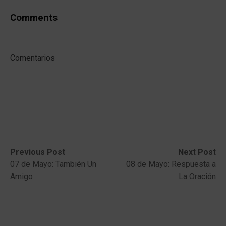
Comments
Comentarios
Post
Previous
Next
Previous Post
Next Post
post:
post:
07 de Mayo: También Un
08 de Mayo: Respuesta a
navigation
Amigo
La Oración