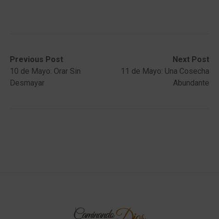
Post
Previous
Next
Previous Post
Next Post
post:
post:
10 de Mayo: Orar Sin
11 de Mayo: Una Cosecha
navigation
Desmayar
Abundante