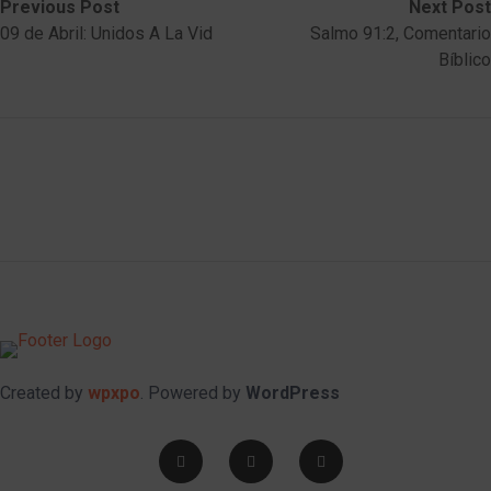
Post
Previous
Next
Previous Post
Next Post
post:
post:
09 de Abril: Unidos A La Vid
Salmo 91:2, Comentario
navigation
Bíblico
Created by
wpxpo
. Powered by
WordPress