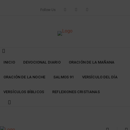
Skip
to
Follow Us
content
INICIO
DEVOCIONAL DIARIO
ORACIÓN DE LA MAÑANA
ORACIÓN DE LA NOCHE
SALMOS 91
VERSÍCULO DEL DÍA
VERSÍCULOS BÍBLICOS
REFLEXIONES CRISTIANAS