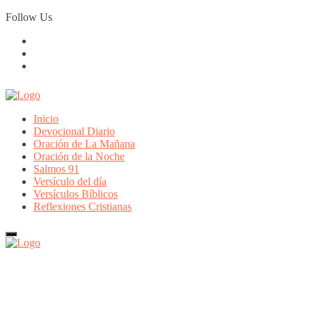
Skip
Follow Us
to
content
Inicio
Devocional Diario
Oración de La Mañana
Oración de la Noche
Salmos 91
Versículo del día
Versículos Bíblicos
Reflexiones Cristianas