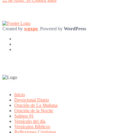
22 de Abril: Te Conoce Bien
Created by
wpxpo
. Powered by
WordPress
Inicio
Devocional Diario
Oración de La Mañana
Oración de la Noche
Salmos 91
Versículo del día
Versículos Bíblicos
Reflexiones Cristianas