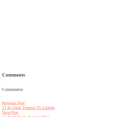
Comments
Comentarios
Post
Previous
Previous Post
post:
21 de Abril: Entrena Tu Espíritu
navigation
Next
Next Post
post: