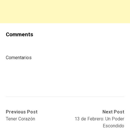
Comments
Comentarios
Post
Previous
Next
Previous Post
Next Post
post:
post:
Tener Corazón
13 de Febrero: Un Poder
navigation
Escondido