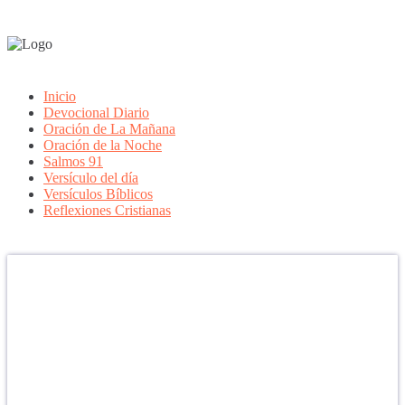
Inicio
Devocional Diario
Oración de La Mañana
Oración de la Noche
Salmos 91
Versículo del día
Versículos Bíblicos
Reflexiones Cristianas
Confía en DIOS
"Se feliz, porque la piedra nunca es tan grande si confías en Dios,
porque las injusticias acaban pagándose, porque el dolor se supera,
porque el coraje te levanta, porque el miedo te fortalece, porque los
errores te hacen aprender y porque nadie es perfecto. DIOS hoy,
camina contigo. Feliz Día."