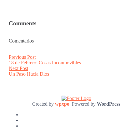
Comments
Comentarios
Post
Previous
Previous Post
post:
18 de Febrero: Cosas Inconmovibles
navigation
Next
Next Post
post:
Un Paso Hacia Dios
Created by
wpxpo
. Powered by
WordPress