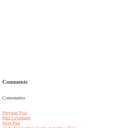
Comments
Comentarios
Post
Previous
Previous Post
post:
Para Levantarte
navigation
Next
Next Post
post: