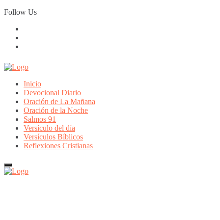
Skip
Follow Us
to
content
Inicio
Devocional Diario
Oración de La Mañana
Oración de la Noche
Salmos 91
Versículo del día
Versículos Bíblicos
Reflexiones Cristianas