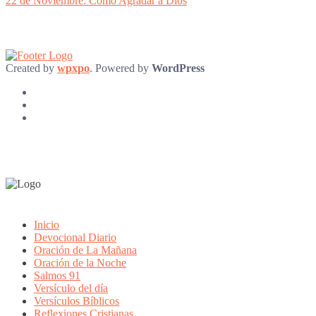
22 de Noviembre: Como Agradar a Dios
Created by
wpxpo
. Powered by
WordPress
Inicio
Devocional Diario
Oración de La Mañana
Oración de la Noche
Salmos 91
Versículo del día
Versículos Bíblicos
Reflexiones Cristianas