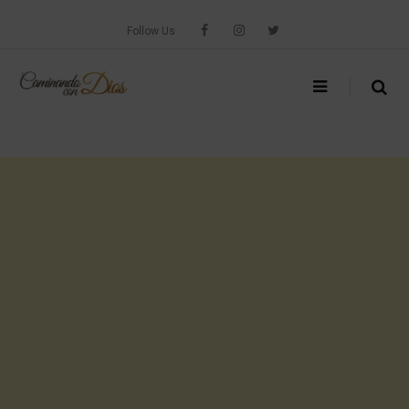
Skip
to
Follow Us
content