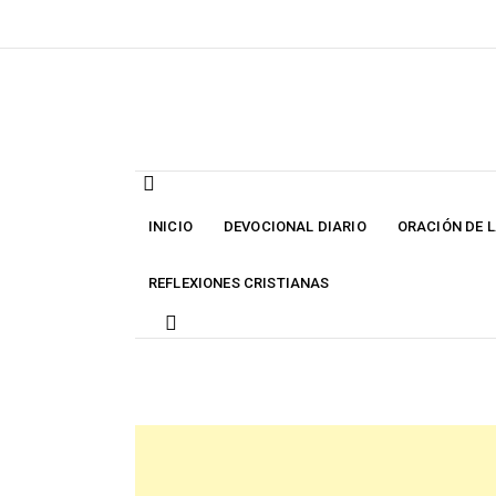
Skip
to
content
INICIO
DEVOCIONAL DIARIO
ORACIÓN DE 
REFLEXIONES CRISTIANAS