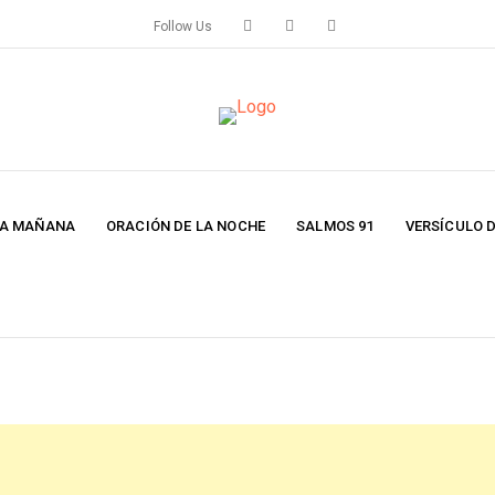
Follow Us
LA MAÑANA
ORACIÓN DE LA NOCHE
SALMOS 91
VERSÍCULO D