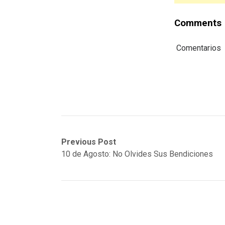
Comments
Comentarios
Post
Previous
Next
Previous Post
post:
post:
10 de Agosto: No Olvides Sus Bendiciones
navigation