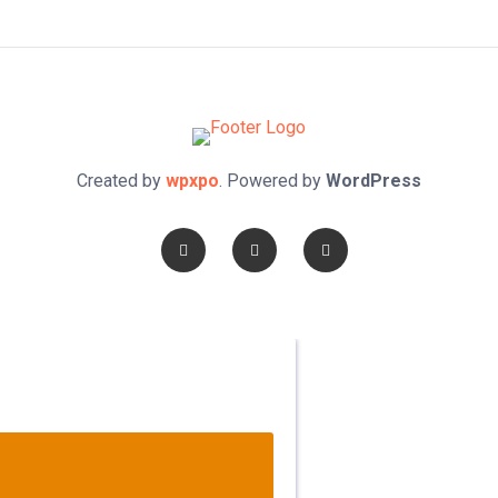
Created by
wpxpo
. Powered by
WordPress
n Dios, porque las injusticias acaban
levanta, porque el miedo te fortalece,
erfecto. DIOS hoy, camina contigo.