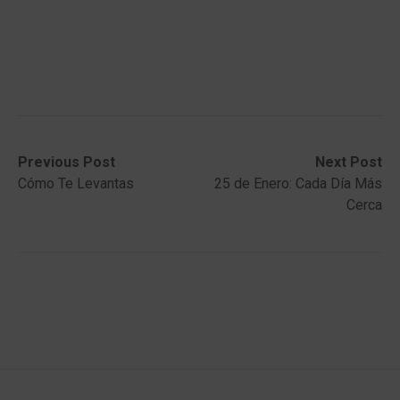
Post
Previous
Next
Previous Post
Next Post
post:
post:
Cómo Te Levantas
25 de Enero: Cada Día Más
navigation
Cerca