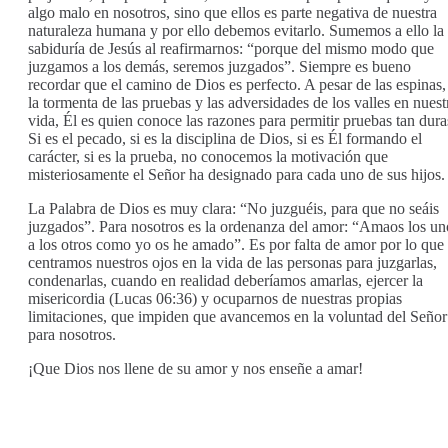
algo malo en nosotros, sino que ellos es parte negativa de nuestra
naturaleza humana y por ello debemos evitarlo. Sumemos a ello la
sabiduría de Jesús al reafirmarnos: “porque del mismo modo que
juzgamos a los demás, seremos juzgados”. Siempre es bueno
recordar que el camino de Dios es perfecto. A pesar de las espinas,
la tormenta de las pruebas y las adversidades de los valles en nuest
vida, Él es quien conoce las razones para permitir pruebas tan dura
Si es el pecado, si es la disciplina de Dios, si es Él formando el
carácter, si es la prueba, no conocemos la motivación que
misteriosamente el Señor ha designado para cada uno de sus hijos.
La Palabra de Dios es muy clara: “No juzguéis, para que no seáis
juzgados”. Para nosotros es la ordenanza del amor: “Amaos los un
a los otros como yo os he amado”. Es por falta de amor por lo que
centramos nuestros ojos en la vida de las personas para juzgarlas,
condenarlas, cuando en realidad deberíamos amarlas, ejercer la
misericordia (Lucas 06:36) y ocuparnos de nuestras propias
limitaciones, que impiden que avancemos en la voluntad del Señor
para nosotros.
¡Que Dios nos llene de su amor y nos enseñe a amar!