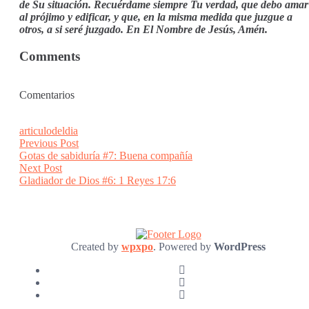
de Su situación. Recuérdame siempre Tu verdad, que debo amar
al prójimo y edificar, y que, en la misma medida que juzgue a
otros, a si seré juzgado. En El Nombre de Jesús, Amén.
Comments
Comentarios
articulodeldia
Post
Previous
Previous Post
post:
Gotas de sabiduría #7: Buena compañía
navigation
Next
Next Post
post:
Gladiador de Dios #6: 1 Reyes 17:6
Created by
wpxpo
. Powered by
WordPress