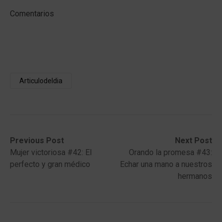
Comentarios
Articulodeldia
Post
Previous
Next
Previous Post
Next Post
post:
post:
Mujer victoriosa #42: El
Orando la promesa #43:
navigation
perfecto y gran médico
Echar una mano a nuestros
hermanos