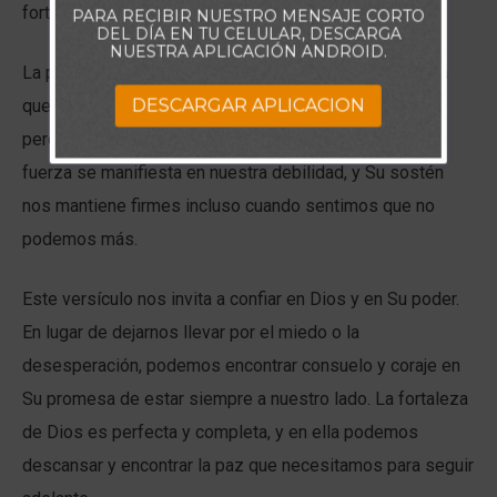
fortaleza y apoyo.
PARA RECIBIR NUESTRO MENSAJE CORTO
DEL DÍA EN TU CELULAR, DESCARGA
NUESTRA APLICACIÓN ANDROID.
La promesa de Dios de estar con nosotros no significa
DESCARGAR APLICACION
que las dificultades desaparecerán instantáneamente,
pero sí asegura que no las enfrentaremos solos. Su
fuerza se manifiesta en nuestra debilidad, y Su sostén
nos mantiene firmes incluso cuando sentimos que no
podemos más.
Este versículo nos invita a confiar en Dios y en Su poder.
En lugar de dejarnos llevar por el miedo o la
desesperación, podemos encontrar consuelo y coraje en
Su promesa de estar siempre a nuestro lado. La fortaleza
de Dios es perfecta y completa, y en ella podemos
descansar y encontrar la paz que necesitamos para seguir