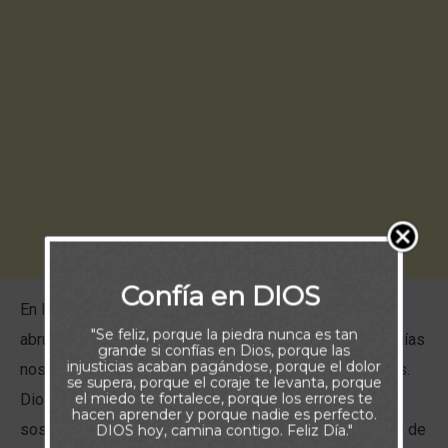
Confía en DIOS
En los momentos de adversidad, es fácil sentirnos
"Se feliz, porque la piedra nunca es tan
abrumados y solos. Sin embargo, este versículo de Isaías
grande si confías en Dios, porque las
injusticias acaban pagándose, porque el dolor
nos recuerda que no estamos solos en nuestras luchas.
se supera, porque el coraje te levanta, porque
el miedo te fortalece, porque los errores te
Dios promete estar con nosotros, fortaleciéndonos y
hacen aprender y porque nadie es perfecto.
sosteniéndonos. Su presencia es una fuente constante de
DIOS hoy, camina contigo. Feliz Día."